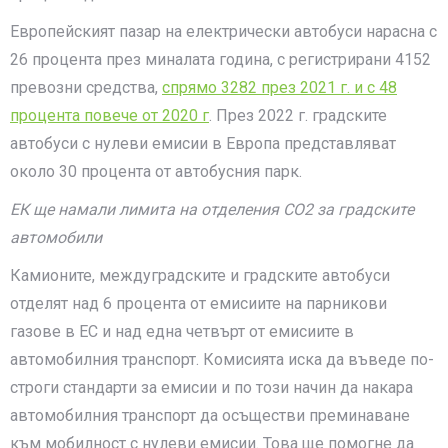
Европейският пазар на електрически автобуси нарасна с
26 процента през миналата година, с регистрирани 4152
превозни средства,
спрямо 3282 през 2021 г. и с 48
процента повече от 2020 г
. През 2022 г. градските
автобуси с нулеви емисии в Европа представляват
около 30 процента от автобусния парк.
ЕК ще намали лимита на отделения CO2 за градските
автомобили
Камионите, междуградските и градските автобуси
отделят над 6 процента от емисиите на парникови
газове в ЕС и над една четвърт от емисиите в
автомобилния транспорт. Комисията иска да въведе по-
строги стандарти за емисии и по този начин да накара
автомобилния транспорт да осъществи преминаване
към мобилност с нулеви емисии. Това ще помогне да