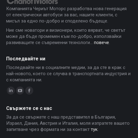
Компанията Чериът Моторс разработва нова генерация
от електрически автобуси за вас, нашите клиенти, с
мисъл за едно по-добро и споделено бъдеще.
Ние сме новатори и визионери, които вярват, че светът
може да бъде промемен към по-добро, използвайки
развиващите се съвременни технологи...
повече
.
Последвайте ни
Последвайте ни в социалните медии, за да сте в крак с
най-новото, което се случва в транспортната индустрия и
с компанията ни.
Linkedin
YouTube
Facebook
page
page
page
Свържете се с нас
opens
opens
opens
За да се свържете с наш представител в България,
in
in
in
Израел, Дания, Австрия и Италия, моля изпратете вашето
new
new
new
запитване чрез формата ни за контакт
тук
.
window
window
window