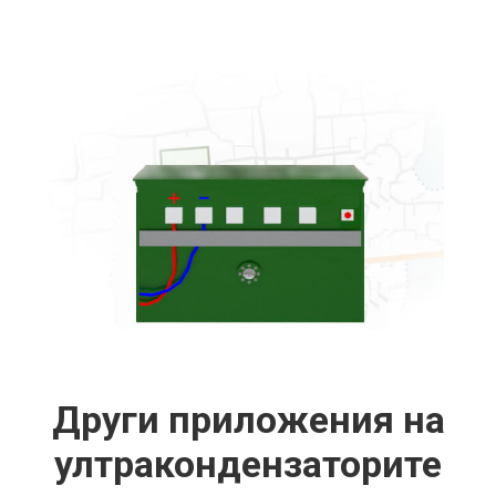
Други приложения на
ултракондензаторите