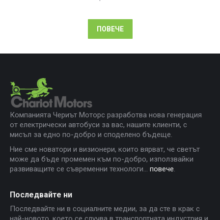
ПОВЕЧЕ
Компанията Чериът Моторс разработва нова генерация
от електрически автобуси за вас, нашите клиенти, с
мисъл за едно по-добро и споделено бъдеще.
Ние сме новатори и визионери, които вярват, че светът
може да бъде промемен към по-добро, използвайки
развиващите се съвременни технологи...
повече
.
Последвайте ни
Последвайте ни в социалните медии, за да сте в крак с
най-новото, което се случва в транспортната индустрия и