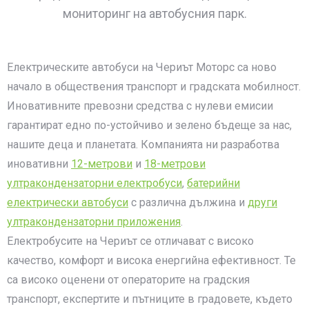
мониторинг на автобусния парк.
Електрическите автобуси на Чериът Моторс са ново
начало в обществения транспорт и градската мобилност.
Иновативните превозни средства с нулеви емисии
гарантират едно по-устойчиво и зелено бъдеще за нас,
нашите деца и планетата. Компанията ни разработва
иновативни
12-метрови
и
18-метрови
ултракондензаторни електробуси
,
батерийни
електрически автобуси
с различна дължина и
други
ултракондензаторни приложения
.
Електробусите на Чериът се отличават с високо
качество, комфорт и висока енергийна ефективност. Те
са високо оценени от операторите на градския
транспорт, експертите и пътниците в градовете, където