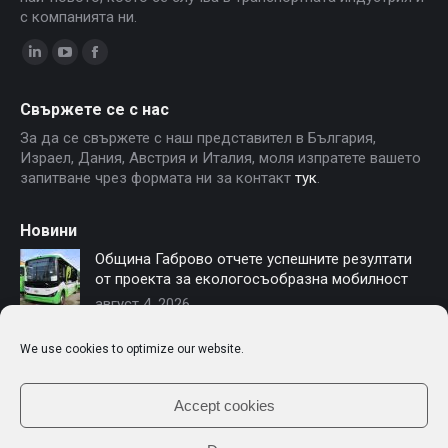
с компанията ни.
Linkedin
YouTube
Facebook
page
page
page
Свържете се с нас
opens
opens
opens
За да се свържете с наш представител в България,
in
in
in
Израел, Дания, Австрия и Италия, моля изпратете вашето
new
new
new
запитване чрез формата ни за контакт
тук
.
window
window
window
Новини
Община Габрово отчете успешните резултати
от проекта за екологосъобразна мобилност
август 4, 2026
София осигурява финансиране за нови
We use cookies to optimize our website.
електробуси – Чериът Моторс е част от
модернизацията на градския транспорт
юли 16, 2026
Accept cookies