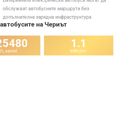
Батерийните електрически автобуси могат да
обслужват автобусните маршрути без
допълнителна зарядна инфраструктура.
автобусите на Чериът
66809
1.1
NO
saved
kWh/km
x