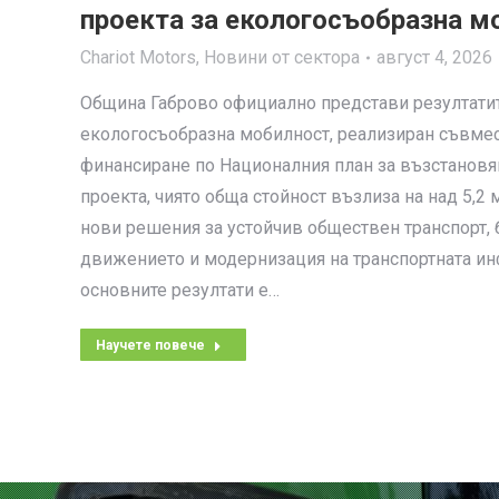
проекта за екологосъобразна м
Chariot Motors
,
Новини от сектора
август 4, 2026
Община Габрово официално представи резултатит
екологосъобразна мобилност, реализиран съвме
финансиране по Националния план за възстановяв
проекта, чиято обща стойност възлиза на над 5,2 
нови решения за устойчив обществен транспорт, 
движението и модернизация на транспортната ин
основните резултати е…
Научете повече