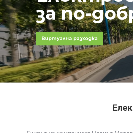
за по-до
Виртуална разходка
Елек