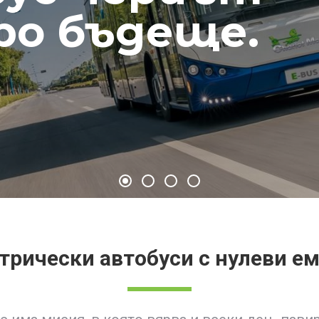
бро бъдеще.
трически автобуси с нулеви е