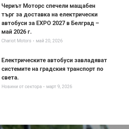
Чериът Моторс спечели мащабен
търг за доставка на електрически
автобуси за EXPO 2027 в Белград –
май 2026 г.
Chariot Motors
май 20, 2026
Електрическите автобуси завладяват
системите на градския транспорт по
света.
Новини от сектора
март 9, 2026