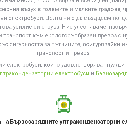
 има мисия, в която вярва и всеки ден „павир
ерния възух в големите и малките градове, 
ви електробуси. Целта ни е да създадем по-д
 това усилие си струва. Ние улесняваме, нас
и транспорт към екологосъобразен превоз с н
със сигурността за пътниците, осигурявайки и
транспорт и превоз.
и електробуси, които удовлетворяват нуждите
лтракондензаторни електробуси
и
Бавнозаряд
 на Бързозарядните ултракондензаторни ел