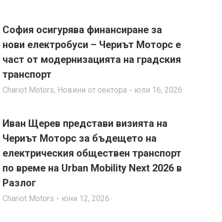
София осигурява финансиране за
нови електробуси – Чериът Моторс е
част от модернизацията на градския
транспорт
Chariot Motors
,
Новини от сектора
юли 16, 2026
Иван Щерев представи визията на
Чериът Моторс за бъдещето на
електрическия обществен транспорт
по време на Urban Mobility Next 2026 в
Разлог
Chariot Motors
юни 12, 2026