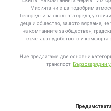
Екипът на компанията Чериът Моторс
Мисията ни е да подобрим атмосф
безвредни за околната среда, устойчи
деца и общество, защото вярваме, че
на компаниите за обществен, градск
съчетават удобството и комфорта 
Ние предлагаме две основни категори
транспорт:
Бързозарядни у
Предимствата