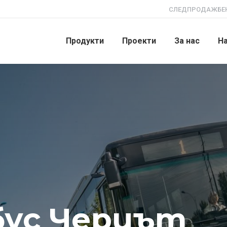
СЛЕДПРОДАЖБЕН
Продукти
Проекти
За нас
Н
бус Чериът