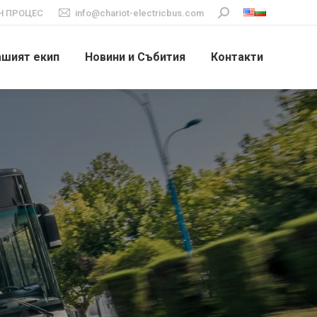
 ПРОЦЕС
info@chariot-electricbus.com
Search:
ашият екип
Новини и Събития
Контакти