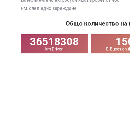
Батерийните електробуси имат пробег от 400
км. след едно зареждане.
Общо количество на 
36518308
15
km Driven
E-Buses on t