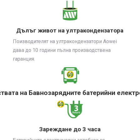
Дълъг живот на ултракондензатора
Поизводителят на ултракондензатори Aowei
дава до 10 години пълна производствена
гаранция.
твата на Бавнозарядните батерийни електро
Зареждане до 3 часа