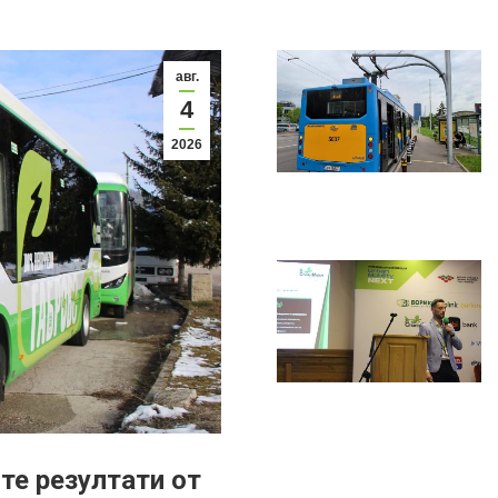
авг.
4
2026
те резултати от