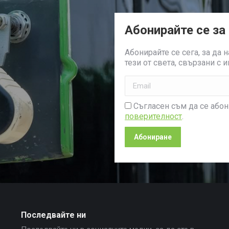
Абонирайте се за
Абонирайте се сега, за да 
тези от света, свързани с 
Съгласен съм да се або
поверителност
.
Последвайте ни