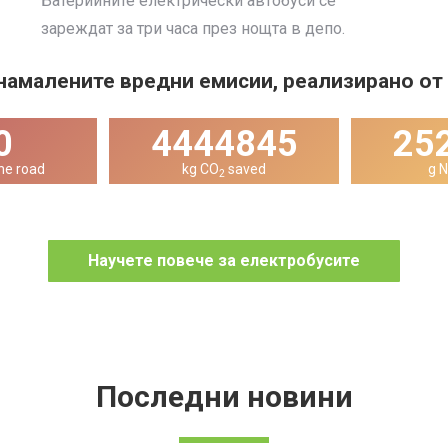
Батерийните електрически автобуси се
зареждат за три часа през нощта в депо.
намалените вредни емисии, реализирано от 
0
6453583
36
he road
kg CO
saved
g 
2
Научете повече за електробусите
Последни новини