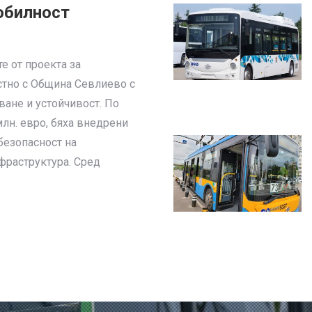
обилност
е от проекта за
стно с Община Севлиево с
ане и устойчивост. По
млн. евро, бяха внедрени
безопасност на
фраструктура. Сред