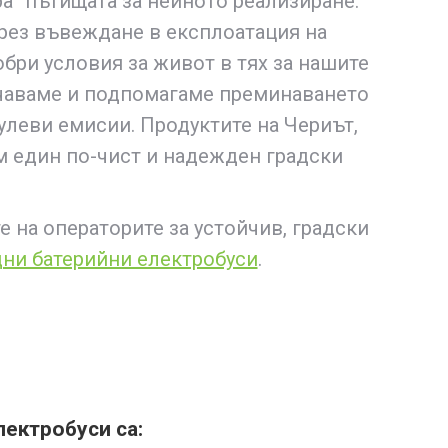
а“ пътищата за нейното реализиране.
чрез въвеждане в експлоатация на
обри условия за живот в тях за нашите
ърчаваме и подпомагаме преминаването
улеви емисии. Продуктите на Чериът,
м един по-чист и надежден градски
 на операторите за устойчив, градски
ни батерийни електробуси
.
ектробуси са: