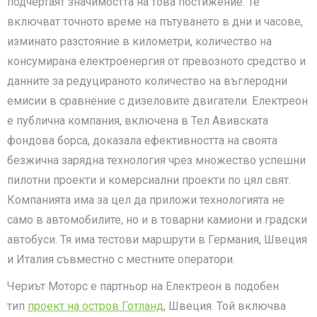
подчертаят значимостта на това постижение. Те
включват точното време на пътуването в дни и часове,
изминато разстояние в километри, количество на
консумирана електроенергия от превозното средство и
данните за редуцираното количество на въглеродни
емисии в сравнение с дизеловите двигатели. Електреон
е публична компания, включена в Тел Авивската
фондова борса, доказала ефективността на своята
безжична зарядна технология чрез множество успешни
пилотни проекти и комерсиални проекти по цял свят.
Компанията има за цел да приложи технологията не
само в автомобилите, но и в товарни камиони и градски
автобуси. Тя има тестови маршрути в Германия, Швеция
и Италия съвместно с местните оператори.
Чериът Моторс е партньор на Електреон в подобен
тип
проект на остров Готланд
, Швеция. Той включва