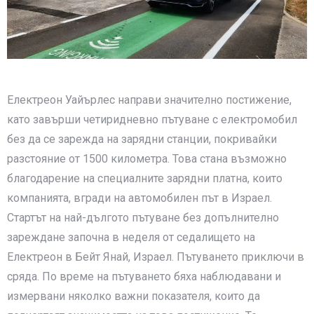
Електреон Уайърлес направи значително постижение,
като завърши четиридневно пътуване с електромобил
без да се зарежда на зарядни станции, покривайки
разстояние от 1500 километра. Това стана възможно
благодарение на специалните зарядни платна, които
компанията, вгради на автомобилен път в Израел.
Стартът на най-дългото пътуване без допълнително
зареждане започна в неделя от седалището на
Електреон в Бейт Янай, Израел. Пътуването приключи в
сряда. По време на пътуването бяха наблюдавани и
измервани няколко важни показателя, които да