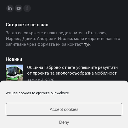
Linkedin
YouTube
Facebook
page
page
page
Свържете се с нас
opens
opens
opens
За да се свържете с наш представител в България,
in
in
in
Израел, Дания, Австрия и Италия, моля изпратете вашето
new
new
new
запитване чрез формата ни за контакт
тук
.
window
window
window
Новини
Община Габрово отчете успешните резултати
от проекта за екологосъобразна мобилност
август 4, 2026
София осигурява финансиране за нови
We use cookies to optimize our website.
електробуси – Чериът Моторс е част от
модернизацията на градския транспорт
юли 16, 2026
Accept cookies
Deny