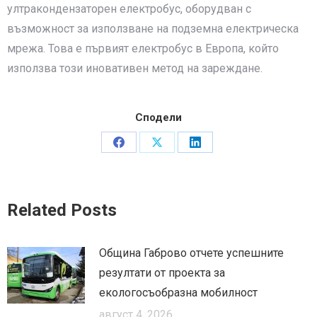
ултракондензаторен електробус, оборудван с
възможност за използване на подземна електрическа
мрежа. Това е първият електробус в Европа, който
използва този иновативен метод на зареждане.
Сподели
Share
Share
Share
on
on
on
Facebook
X
LinkedIn
Related Posts
Община Габрово отчете успешните
резултати от проекта за
екологосъобразна мобилност
август 4, 2026