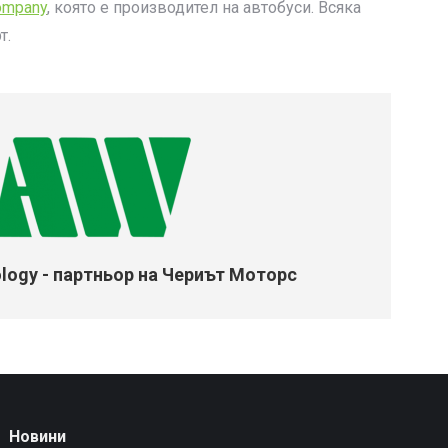
ompany
, която е производител на автобуси. Всяка
т.
logy - партньор на Чериът Моторс
Новини