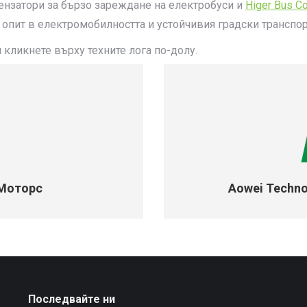
ензатори за бързо зареждане на електробуси и
Higer Bus C
 опит в електромобилността и устойчивия градски транспор
кликнете върху техните лога по-долу.
 Моторс
Aowei Techno
Последвайте ни