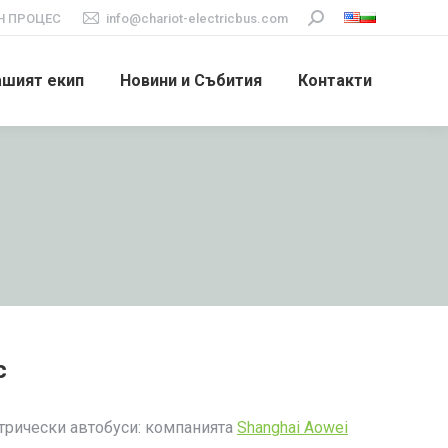
 ПРОЦЕС
info@chariot-electricbus.com
Search:
ашият екип
Новини и Събития
Контакти
с
ктрически автобуси: компанията
Shanghai Aowei