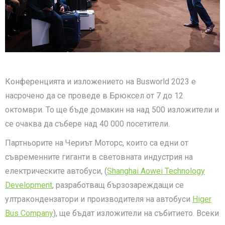
Конференцията и изложението на Busworld 2023 е
насрочено да се проведе в Брюксел от 7 до 12
октомври. То ще бъде домакин на над 500 изложители и
се очаква да събере над 40 000 посетители.
Партньорите на Чериът Моторс, които са едни от
съвременните гиганти в световната индустрия на
електрическите автобуси, (
Shanghai Aowei Technology
Development
, разработващ бързозареждащи се
ултракондензатори и производителя на автобуси
Higer
Bus Company
), ще бъдат изложители на събитието. Всеки