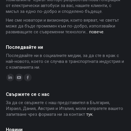
от електрически автобуси за вас, нашите клиенти, с
мисъл за едно по-добро и споделено бъдеще.
Ние сме новатори и визионери, които вярват, че светът
може да бъде промемен към по-добро, използвайки
развиващите се съвременни технологи...
повече
.
Последвайте ни
Последвайте ни в социалните медии, за да сте в крак с
най-новото, което се случва в транспортната индустрия и
с компанията ни.
Linkedin
YouTube
Facebook
page
page
page
Свържете се с нас
opens
opens
opens
За да се свържете с наш представител в България,
in
in
in
Израел, Дания, Австрия и Италия, моля изпратете вашето
new
new
new
запитване чрез формата ни за контакт
тук
.
window
window
window
Новини