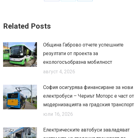
Share
Share
Share
on
on
on
Facebook
X
LinkedIn
Related Posts
Община Габрово отчете успешните
резултати от проекта за
екологосъобразна мобилност
август 4, 2026
София осигурява финансиране за нови
електробуси – Чериът Моторс е част от
модернизацията на градския транспорт
юли 16, 2026
Електрическите автобуси завладяват