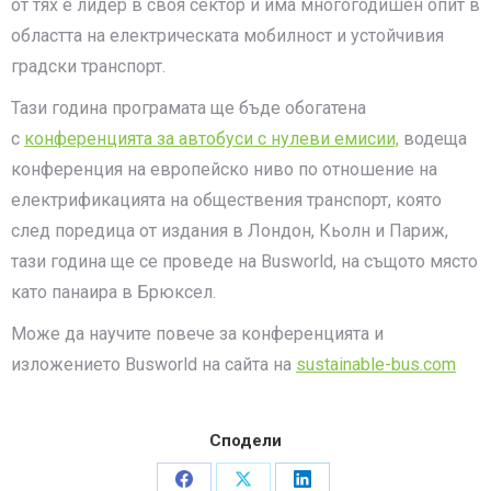
от тях е лидер в своя сектор и има многогодишен опит в
областта на електрическата мобилност и устойчивия
градски транспорт.
Тази година програмата ще бъде обогатена
с
конференцията за автобуси с нулеви емисии,
водеща
конференция на европейско ниво по отношение на
електрификацията на обществения транспорт, която
след поредица от издания в Лондон, Кьолн и Париж,
тази година ще се проведе на Busworld, на същото място
като панаира в Брюксел.
Може да научите повече за конференцията и
изложението Busworld на сайта на
sustainable-bus.com
Сподели