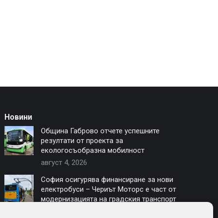
Новини
Община Габрово отчете успешните
резултати от проекта за
екологосъобразна мобилност
август 4, 2026
София осигурява финансиране за нови
електробуси – Чериът Моторс е част от
модернизацията на градския транспорт
юли 16, 2026