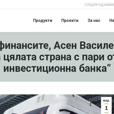
СЛЕДПРОДАЖБЕН
Продукти
Проекти
За нас
Н
финансите, Асен Василе
 цялата страна с пари 
инвестиционна банка“
мар.
1