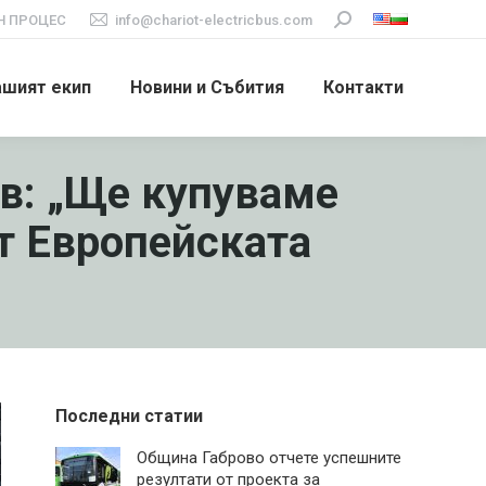
 ПРОЦЕС
info@chariot-electricbus.com
Search:
ашият екип
Новини и Събития
Контакти
в: „Ще купуваме
от Европейската
Последни статии
Община Габрово отчете успешните
резултати от проекта за