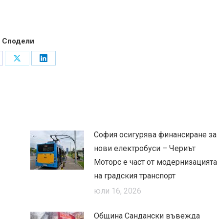
Сподели
are
Share
Share
on
on
cebook
X
LinkedIn
София осигурява финансиране за
нови електробуси – Чериът
Моторс е част от модернизацията
на градския транспорт
юли 16, 2026
Община Сандански въвежда