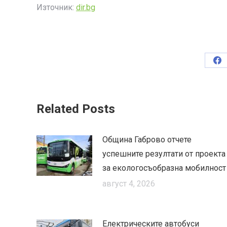
Източник:
dir.bg
Sh
on
Fa
Related Posts
Община Габрово отчете
успешните резултати от проекта
за екологосъобразна мобилност
август 4, 2026
Електрическите автобуси