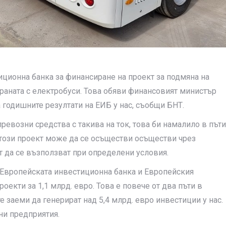
ционна банка за финансиране на проект за подмяна на
траната с електробуси. Това обяви финансовият министър
 годишните резултати на ЕИБ у нас, съобщи БНТ.
ревозни средства с такива на ток, това би намалило в пъти
 този проект може да се осъществи осъществи чрез
т да се възползват при определени условия.
 Европейската инвестиционна банка и Европейския
екти за 1,1 млрд. евро. Това е повече от два пъти в
е заеми да генерират над 5,4 млрд. евро инвестиции у нас.
ни предприятия.