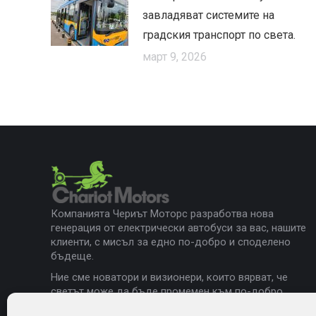
завладяват системите на
градския транспорт по света.
март 9, 2026
Компанията Чериът Моторс разработва нова
генерация от електрически автобуси за вас, нашите
клиенти, с мисъл за едно по-добро и споделено
бъдеще.
Ние сме новатори и визионери, които вярват, че
светът може да бъде промемен към по-добро,
използвайки развиващите се съвременни