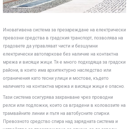
Иновативенa система за презареждане на електрически
превозни средства в градския транспорт, позволява на
градовете да управляват чисти и безшумни
електрически автопаркове без наличие на контактна
мрежа и висящи жици. Тя е много подходяща за градски
райони, в които има архитектурно наследство или
ограничения като тесни улици и мостове, където
наличието на контактна мрежа и висящи жици е опасно.
Тази система осигурява захранване чрез проводни
релси или подложки, които са вградени в коловозите на
трамвайните линии и пътя на автобусните спирки.
Превозното средство спира над зарядната система и