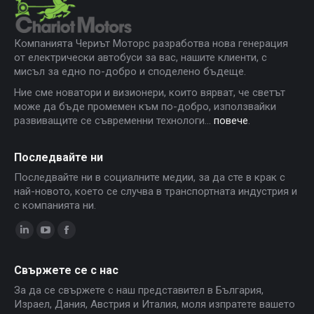
Компанията Чериът Моторс разработва нова генерация
от електрически автобуси за вас, нашите клиенти, с
мисъл за едно по-добро и споделено бъдеще.
Ние сме новатори и визионери, които вярват, че светът
може да бъде промемен към по-добро, използвайки
развиващите се съвременни технологи...
повече
.
Последвайте ни
Последвайте ни в социалните медии, за да сте в крак с
най-новото, което се случва в транспортната индустрия и
с компанията ни.
Linkedin
YouTube
Facebook
page
page
page
Свържете се с нас
opens
opens
opens
За да се свържете с наш представител в България,
in
in
in
Израел, Дания, Австрия и Италия, моля изпратете вашето
new
new
new