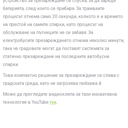
устройство за презареждане се спуска, за да зареди
батерията, след което се прибира. За трамваите
процесът отнема само 20 секунди, колкото е и времето
на престой на самите спирки, като процесът на
обслужване на пътниците не се забавя. За
електробусите презареждането отнема няколко минути,
така че градовете могат да поставят системaта за
статично презареждане на последните автобусни
спирки.
Това компактно решение за презареждане се слива с
градската среда, като не загрозява пейзажа й.
Може да прегледате видеоклипа за тази иновативна
технология в YouTube
тук
.