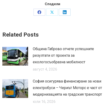
Сподели
Share
Share
Share
on
on
on
Facebook
X
LinkedIn
Related Posts
Община Габрово отчете успешните
резултати от проекта за
екологосъобразна мобилност
август 4, 2026
София осигурява финансиране за нови
електробуси – Чериът Моторс е част от
модернизацията на градския транспорт
юли 16, 2026