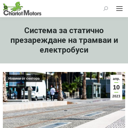
Search:
Системa за статично
презареждане на трамваи и
електробуси
Новини от сектора
апр.
10
2023