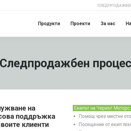
СЛЕДПРОДАЖБЕН
Продукти
Проекти
За нас
Н
Следпродажбен проце
лужване на
Екипът на Чериът Моторс
асова поддръжка
Помощ чрез местни ото
своите клиенти
Посещение от екип тех