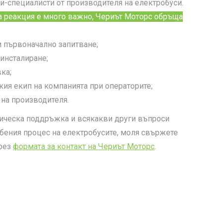
-специалисти от производителя на електробуси.
 реакция е много важно, Чериът Моторс обръща
и първоначално запитване;
инсталиране;
ка;
ия екип на компанията при операторите;
на производителя.
ническа поддръжка и всякакви други въпроси
бения процес на електробусите, моля свържете
чрез
формата за контакт на Чериът Моторс
.