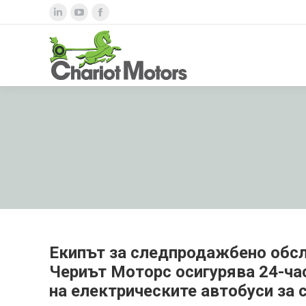
Linkedin
YouTube
Facebook
page
page
page
opens
opens
opens
in
in
in
new
new
new
window
window
window
Екипът за следпродажбено обс
Чериът Моторс осигурява 24-ч
на електрическите автобуси за 