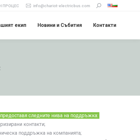
 ПРОЦЕС
info@chariot-electricbus.com
Search:
ашият екип
Новини и Събития
Контакти
с
 предоставя следните нива на поддръжка:
ризирани контакти;
ническа поддръжка на компанията;