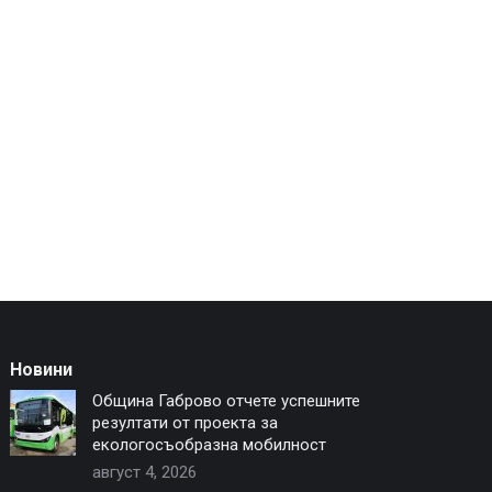
Новини
Община Габрово отчете успешните
резултати от проекта за
екологосъобразна мобилност
август 4, 2026