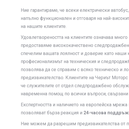
Ние гарантираме, че всеки електрически автобус,
напълно функционален и отговаря на най-високит
на нашите клиентите.
Удовлетвореността на клиентите означава много з
предоставяме висококачествено следпродажбено
спечелим вашата лоялност и доверие като наши к
професионализмът на техническия и следпродажб
позволява да се справим с всяко техническо и л
предизвикателство. Клиентите на Чериът Моторс 
че служителите от отдел следпродажбено обслуж
навременна помощ по всички въпроси, свързани 
Експертността и наличието на европейска мрежа 
позволяват бърза реакция и
24-часова поддръж
Ние можем да разрешим предизвикателства от 