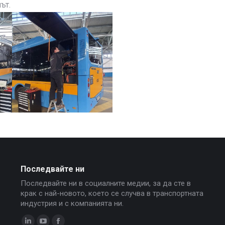
ът.
Последвайте ни
Последвайте ни в социалните медии, за да сте в
крак с най-новото, което се случва в транспортната
индустрия и с компанията ни.