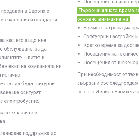
Посещение на инженери
Първоначалното време за
 продаван в Европа е
основно внимание на:
е очаквания и стандарти
Времето за реакция пр
Софтуерни настройки и 
а нас, ето защо ние
Кратко време за достав
 обслужване, за да
Посещения на техническ
лиентите. Опитът и
Посещения от инженер 
ен екип на компанията ни
При необходимост от тех
огистично
свързани със следпродаж
могат да бъдат сигурни,
се с г-н Ивайло Василев 
ване ще осигурят
с електробусите.
на компанията й
ка.
планирана поддръжка до