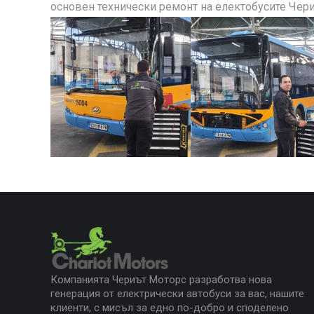
основен технически ремонт на електобусите Чери
Компанията Чериът Моторс разработва нова
генерация от електрически автобуси за вас, нашите
клиенти, с мисъл за едно по-добро и споделено