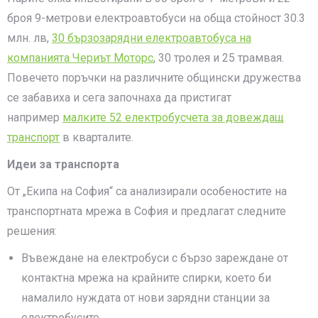
броя 9-метрови електроавтобуси на обща стойност 30.3
млн. лв,
30 бързозарядни електроавтобуса на
компанията Чериът Моторс
, 30 тролея и 25 трамвая.
Повечето поръчки на различните общински дружества
се забавиха и сега започнаха да пристигат
например
малките 52 електробусчета за довеждащ
транспорт
в кварталите.
Идеи за транспорта
От „Екипа на София“ са анализирали особеностите на
транспортната мрежа в София и предлагат следните
решения:
Въвеждане на електробуси с бързо зареждане от
контактна мрежа на крайните спирки, което би
намалило нуждата от нови зарядни станции за
електробусите.