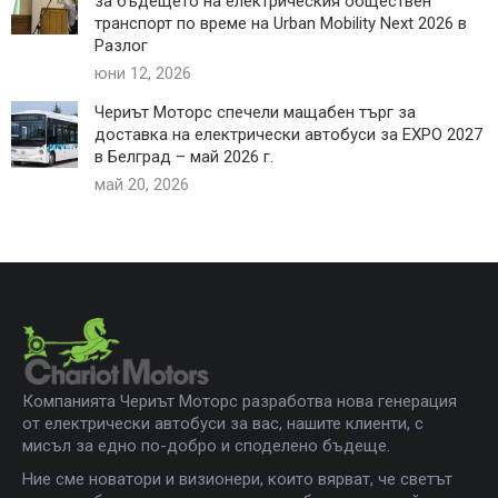
за бъдещето на електрическия обществен
транспорт по време на Urban Mobility Next 2026 в
Разлог
юни 12, 2026
Чериът Моторс спечели мащабен търг за
доставка на електрически автобуси за EXPO 2027
в Белград – май 2026 г.
май 20, 2026
Компанията Чериът Моторс разработва нова генерация
от електрически автобуси за вас, нашите клиенти, с
мисъл за едно по-добро и споделено бъдеще.
Ние сме новатори и визионери, които вярват, че светът