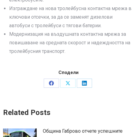
Изграждане на нова тролейбусна контактна мрежа в
ключови отсечки, за да се заменят дизелови
автобуси с тролейбуси с тягови батерии.
Модернизация на въздушната контактна мрежа за
повишаване на средната скорост и надеждността на
тролейбусния транспорт.
Сподели
Share
Share
Share
on
on
on
Facebook
X
LinkedIn
Related Posts
Община Габрово отчете успешните