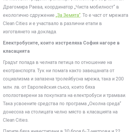
Драгомира Раева, координатор „Чиста мобилност“ в
екологично сдружение
„За Земята“
. То е част от мрежата
Clean Cities и е участвало в различни етапи в
изготвянето на доклада.
Електробусите, които изстреляха София нагоре в
класацията
Градът попада в челната петица по отношение на
екотранспорта. Тук ни помага както завещаната от
социализма и запазена тролейбусна мрежа, така и 200
млн. лв. от Европейския съюз, които бяха
оползотверени за покупката на електробуси и трамваи.
Така усвоените средства по програма „Околна среда“
донесоха на столицата челно място в класацията на
Clean Cities.
Парите бяха инвестирани в 30 броя 6-7-метрови и 22