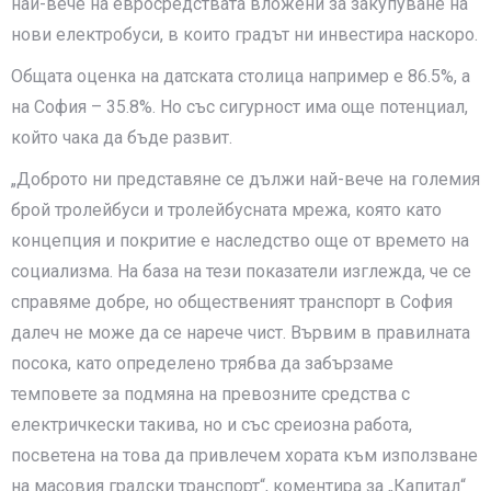
най-вече на евросредствата вложени за закупуване на
нови електробуси, в които градът ни инвестира наскоро.
Общата оценка на датската столица например е 86.5%, а
на София – 35.8%. Но със сигурност има още потенциал,
който чака да бъде развит.
„Доброто ни представяне се дължи най-вече на големия
брой тролейбуси и тролейбусната мрежа, която като
концепция и покритие е наследство още от времето на
социализма. На база на тези показатели изглежда, че се
справяме добре, но общественият транспорт в София
далеч не може да се нарече чист. Вървим в правилната
посока, като определено трябва да забързаме
темповете за подмяна на превозните средства с
електричкески такива, но и със среиозна работа,
посветена на това да привлечем хората към използване
на масовия градски транспорт“, коментира за „Капитал“