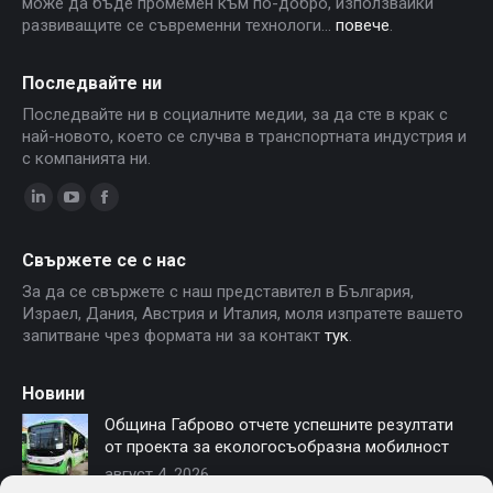
може да бъде промемен към по-добро, използвайки
развиващите се съвременни технологи...
повече
.
Последвайте ни
Последвайте ни в социалните медии, за да сте в крак с
най-новото, което се случва в транспортната индустрия и
с компанията ни.
Linkedin
YouTube
Facebook
page
page
page
Свържете се с нас
opens
opens
opens
За да се свържете с наш представител в България,
in
in
in
Израел, Дания, Австрия и Италия, моля изпратете вашето
new
new
new
запитване чрез формата ни за контакт
тук
.
window
window
window
Новини
Община Габрово отчете успешните резултати
от проекта за екологосъобразна мобилност
август 4, 2026