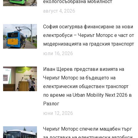
екологосъобразна мобилност
август 4, 2026
София осигурява финансиране за нови
електробуси – Чериът Моторс е част от
модернизацията на градския транспорт
юли 16, 2026
Иван Щерев представи визията на
Чериът Моторс за бъдещето на
електрическия обществен транспорт
по време на Urban Mobility Next 2026 в
Разлог
юни 12, 2026
Чериът Моторс спечели мащабен търг
за доставка на електрически автобуси