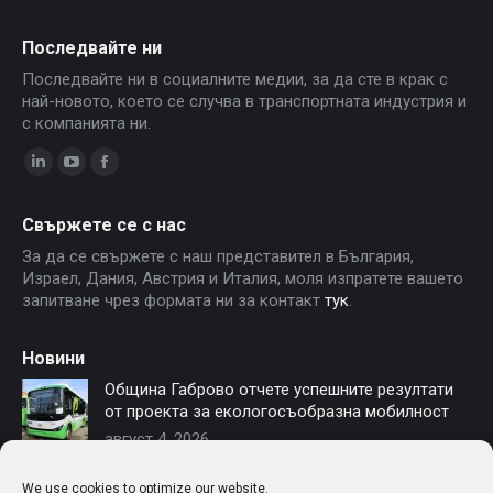
Последвайте ни
Последвайте ни в социалните медии, за да сте в крак с
най-новото, което се случва в транспортната индустрия и
с компанията ни.
Linkedin
YouTube
Facebook
page
page
page
Свържете се с нас
opens
opens
opens
За да се свържете с наш представител в България,
in
in
in
Израел, Дания, Австрия и Италия, моля изпратете вашето
new
new
new
запитване чрез формата ни за контакт
тук
.
window
window
window
Новини
Община Габрово отчете успешните резултати
от проекта за екологосъобразна мобилност
август 4, 2026
София осигурява финансиране за нови
We use cookies to optimize our website.