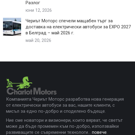
Разлог
юни 12, 2026
Чериът Моторс спечели мащабен търг за
доставка на електрически автобуси за EXPO 2027
в Белград – май 2026 г.
май 20, 2026
Компанията Чериът Моторс разработва нова генерация
от електрически автобуси за вас, нашите клиенти, с
мисъл за едно по-добро и споделено бъдеще.
Ние сме новатори и визионери, които вярват, че светът
може да бъде промемен към по-добро, използвайки
развиващите се съвременни технологи...
повече
.