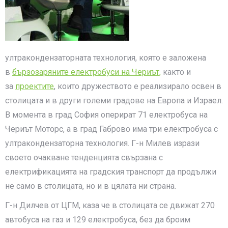
ултракондензаторната технология, която е заложена
в
бързозаряните електробуси на Чериът,
както и
за
проектите
, които дружеството е реализирало освен в
столицата и в други големи градове на Европа и Израел.
В момента в град София оперират 71 електробуса на
Чериът Моторс, а в град Габрово има три електробуса с
ултракондензаторна технология. Г-н Милев изрази
своето очакване тенденцията свързана с
електрификацията на градския транспорт да продължи
не само в столицата, но и в цялата ни страна.
Г-н Дилчев от ЦГМ, каза че в столицата се движат 270
автобуса на газ и 129 електробуса, без да броим