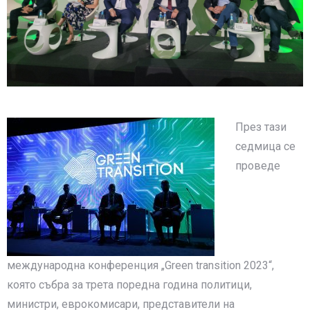
През тази
седмица се
проведе
международна конференция „Green transition 2023“,
която събра за трета поредна година политици,
министри, еврокомисари, представители на