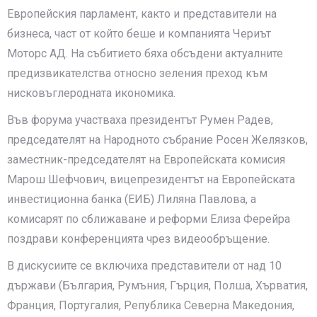
Европейския парламент, както и представители на
бизнеса, част от който беше и компанията Чериът
Моторс АД. На събитието бяха обсъдени актуалните
предизвикателства относно зеления преход към
нисковъглеродната икономика.
Във форума участваха президентът Румен Радев,
председателят на Народното събрание Росен Желязков,
заместник-председателят на Европейската комисия
Марош Шефчович, вицепрезидентът на Европейската
инвестиционна банка (ЕИБ) Лиляна Павлова, а
комисарят по сближаване и реформи Елиза Ферейра
поздрави конференцията чрез видеообръщение.
В дискусиите се включиха представители от над 10
държави (България, Румъния, Гърция, Полша, Хърватия,
Франция, Португалия, Република Северна Македония,