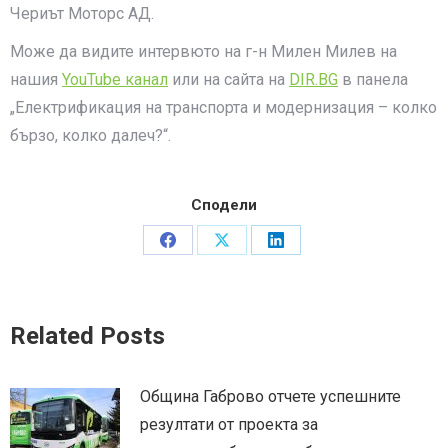
Чериът Моторс АД.
Може да видите интервюто на г-н Милен Милев на
нашия
YouTube канал
или на сайта на
DIR.BG
в панела
„Електрификация на транспорта и модернизация – колко
бързо, колко далеч?“.
Сподели
Share
Share
Share
on
on
on
Facebook
X
LinkedIn
Related Posts
Община Габрово отчете успешните
резултати от проекта за