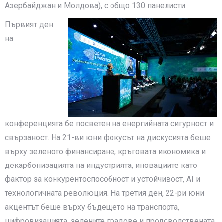
Азербайджан и Молдова), с общо 130 панелисти.
Първият ден
на
конференцията бе посветен на енергийната сигурност и
свързаност. На 21-ви юни фокусът на дискусията беше
върху зеленото финансиране, кръговата икономика и
декарбонизацията на индустрията, иновациите като
фактор за конкурентоспособност и устойчивост, AI и
технологичната революция. На третия ден, 22-ри юни
акцентът беше върху бъдещето на транспорта,
цифровизацията, зелените градове и продоволствената