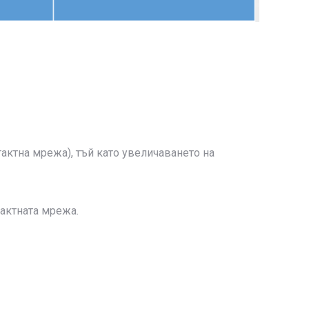
актна мрежа), тъй като увеличаването на
тактната мрежа.