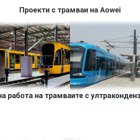
Проекти с трамваи на Aowei
а работа на трамваите с ултраконденз