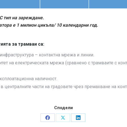
C тип на зареждане.
тора е 1 милион цикъла/ 10 календарни год.
ията за трамваи са:
инфраструктура – контактна мрежа и линии.
тет на електрическата мрежа (сравнено с трамваите с конт
ксплоатационна наличност.
в централните части на градовете чрез премахване на кон
Сподели
Share
Share
Share