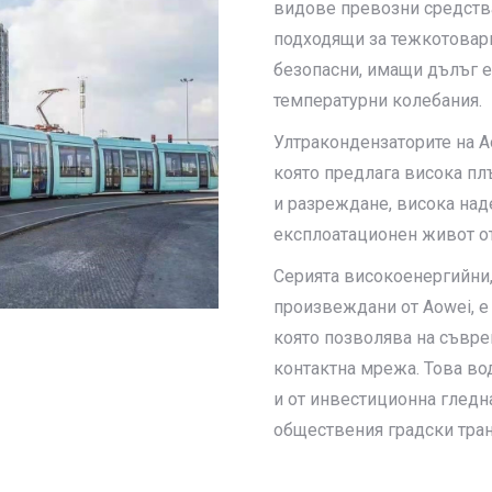
видове превозни средства.
подходящи за тежкотоварн
безопасни, имащи дълъг е
температурни колебания.
Ултракондензаторите на Ao
която предлага висока пл
и разреждане, висока над
експлоатационен живот от
Серията високоенергийни,
произвеждани от Aowei, е 
която позволява на съвре
контактна мрежа. Това во
и от инвестиционна гледн
обществения градски тран