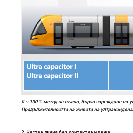
0 ~ 100 % метод за пълно, бързо зареждане на у
Продължителността на живота на ултраконденза
2.
Частна линия без контактна мрежа