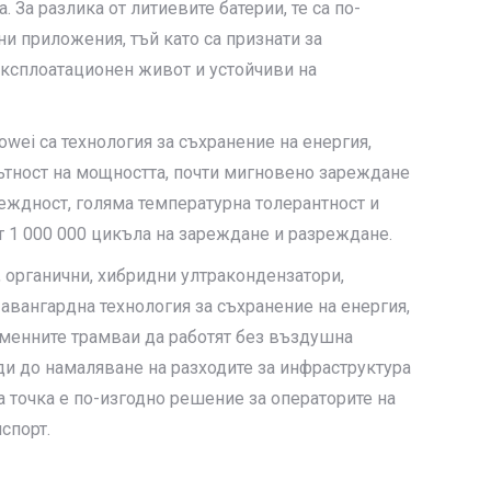
 За разлика от литиевите батерии, те са по-
и приложения, тъй като са признати за
ксплоатационен живот и устойчиви на
wei са технология за съхранение на енергия,
ътност на мощността, почти мигновено зареждане
еждност, голяма температурна толерантност и
 1 000 000 цикъла на зареждане и разреждане.
 органични, хибридни ултракондензатори,
авангардна технология за съхранение на енергия,
менните трамваи да работят без въздушна
ди до намаляване на разходите за инфраструктура
а точка е по-изгодно решение за операторите на
спорт.