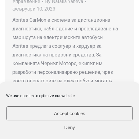
Управление
By
Natalia Yaneva
февруари 10, 2023
Abrites CarMon е система за дистанционна
диагностика, наблюдение и проследяване на
маршрута на електрическите автобуси
Abrites предлага софтуер и хардуер за
диагностика на превозни средства. За
компанията Чериът Моторс, екипът им
разработи персонализирано решение, чрез
което операторите на електробуси могат в
реално време да наблюдават, различни
We use cookies to optimize our website.
параметри, свързани с експлоатацията на
електробусите по време на движение…
Accept cookies
Deny
© 2026 Chariot Motors