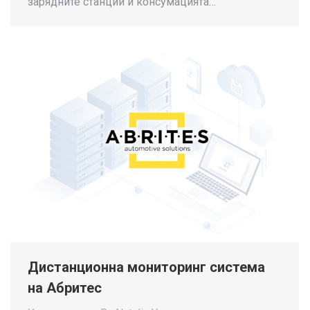
зарядните станции и консумацията…
Дистанционна мониторинг система
на Абритес