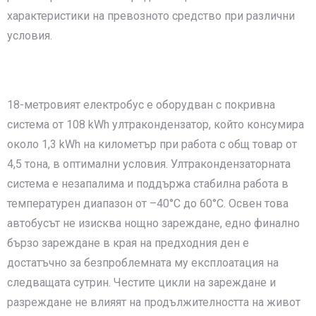
характеристики на превозното средство при различни
условия.
18-метровият електробус е оборудван с покривна
система от 108 kWh ултракондензатор, който консумира
около 1,3 kWh на километър при работа с общ товар от
4,5 тона, в оптимални условия. Ултракондензаторната
система е незапалима и поддържа стабилна работа в
температурен диапазон от –40°C до 60°C. Освен това
автобусът не изисква нощно зареждане, едно финално
бързо зареждане в края на предходния ден е
достатъчно за безпроблемната му експлоатация на
следващата сутрин. Честите цикли на зареждане и
разреждане не влияят на продължителността на живот