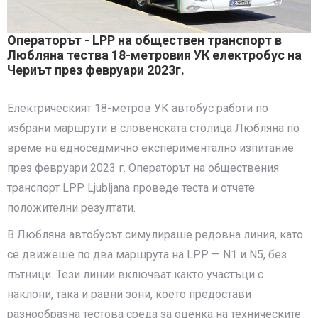
Операторът - LPP на обществен транспорт в
Любляна тества 18-метровия УК електробус на
Чериът през февруари 2023г.
Електрическият 18-метров УК автобус работи по
избрани маршрути в словенската столица Любляна по
време на едноседмично експериментално изпитание
през февруари 2023 г. Операторът на обществения
транспорт LPP Ljubljana проведе теста и отчете
положителни резултати.
В Любляна автобусът симулираше редовна линия, като
се движеше по два маршрута на LPP — N1 и N5, без
пътници. Тези линии включват както участъци с
наклони, така и равни зони, което предостави
разнообразна тестова среда за оценка на техническите