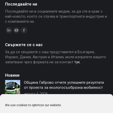
Последвайте ни
Последвайте ни в социалните медии, за да сте в крак с
най-новото, което се случва в транспортната индустрия и
с компанията ни.
Linkedin
YouTube
Facebook
page
page
page
Свържете се с нас
opens
opens
opens
За да се свържете с наш представител в България,
in
in
in
Израел, Дания, Австрия и Италия, моля изпратете вашето
new
new
new
запитване чрез формата ни за контакт
тук
.
window
window
window
Новини
Община Габрово отчете успешните резултати
от проекта за екологосъобразна мобилност
август 4, 2026
София осигурява финансиране за нови
We use cookies to optimize our website.
електробуси – Чериът Моторс е част от
модернизацията на градския транспорт