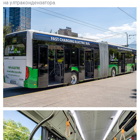
на ултракондензатора.