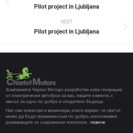
navigation
Pilot project in Ljubljana
Previous
project:
NEXT
Pilot project in Ljubljana
Next
project:
Компанията Чериът Моторс разработва нова генерация
от електрически автобуси за вас, нашите клиенти, с
мисъл за едно по-добро и споделено бъдеще.
Ние сме новатори и визионери, които вярват, че светът
може да бъде промемен към по-добро, използвайки
развиващите се съвременни технологи...
повече
.