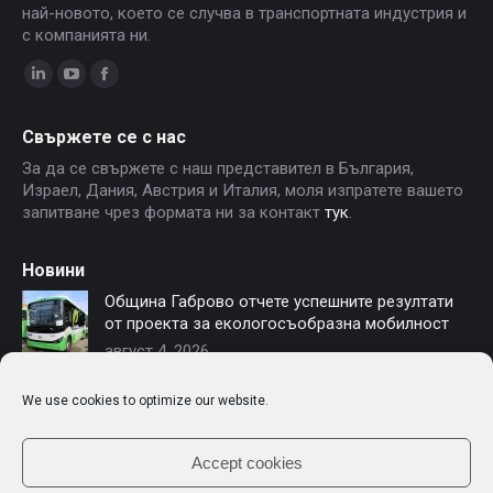
най-новото, което се случва в транспортната индустрия и
с компанията ни.
Linkedin
YouTube
Facebook
page
page
page
Свържете се с нас
opens
opens
opens
За да се свържете с наш представител в България,
in
in
in
Израел, Дания, Австрия и Италия, моля изпратете вашето
new
new
new
запитване чрез формата ни за контакт
тук
.
window
window
window
Новини
Община Габрово отчете успешните резултати
от проекта за екологосъобразна мобилност
август 4, 2026
София осигурява финансиране за нови
We use cookies to optimize our website.
електробуси – Чериът Моторс е част от
модернизацията на градския транспорт
юли 16, 2026
Accept cookies