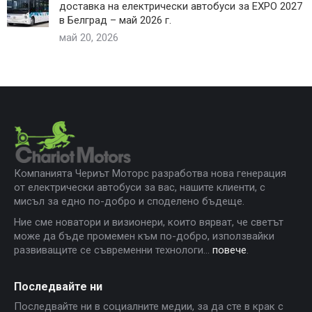
доставка на електрически автобуси за EXPO 2027
в Белград – май 2026 г.
май 20, 2026
Компанията Чериът Моторс разработва нова генерация
от електрически автобуси за вас, нашите клиенти, с
мисъл за едно по-добро и споделено бъдеще.
Ние сме новатори и визионери, които вярват, че светът
може да бъде промемен към по-добро, използвайки
развиващите се съвременни технологи...
повече
.
Последвайте ни
Последвайте ни в социалните медии, за да сте в крак с