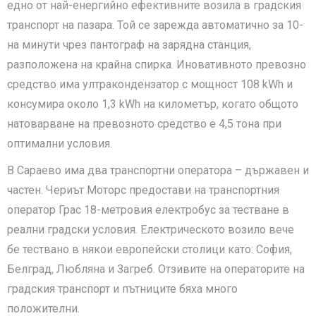
едно от най-енергийно ефективните возила в градския
транспорт на пазара. Той се зарежда автоматично за 10-
на минути чрез пантограф на зарядна станция,
разположена на крайна спирка. Иновативното превозно
средство има ултракондензатор с мощност 108 kWh и
консумира около 1,3 kWh на километър, когато общото
натоварване на превозното средство е 4,5 тона при
оптимални условия.
В Сараево има два транспортни оператора – държавен и
частен. Чериът Моторс предостави на транспортния
оператор Грас 18-метровия електробус за тестване в
реални градски условия. Електрическото возило вече
бе тествано в някои европейски столици като: София,
Белград, Любляна и Загреб. Отзивите на операторите на
градския транспорт и пътниците бяха много
положителни.