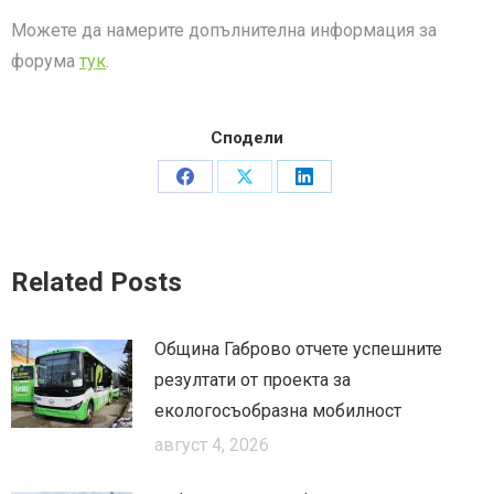
Можете да намерите допълнителна информация за
форума
тук
.
Сподели
Share
Share
Share
on
on
on
Facebook
X
LinkedIn
Related Posts
Община Габрово отчете успешните
резултати от проекта за
екологосъобразна мобилност
август 4, 2026