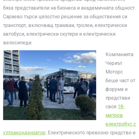
бяха представители на бизнеса и академичната общност.
Сараево търси цялостно решение за обществения си
транспорт, включващ трамваи, тролеи, електрически
автобуси, електрически скутери и електрически
велосипеди.
Компанията
Чериът
Моторс
беше част от
форума и
представи
своя
18-
метров
електробус с
ултракондензатор
. Електрическото превозно средство е