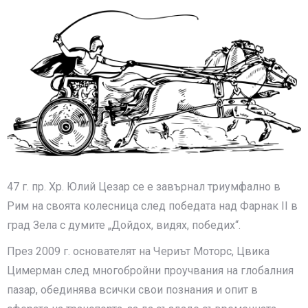
47 г. пр. Хр. Юлий Цезар се е завърнал триумфално в
Рим на своята колесница след победата над Фарнак II в
град Зела с думите „Дойдох, видях, победих“.
През 2009 г. основателят на Чериът Моторс, Цвика
Цимерман след многобройни проучвания на глобалния
пазар, обединява всички свои познания и опит в