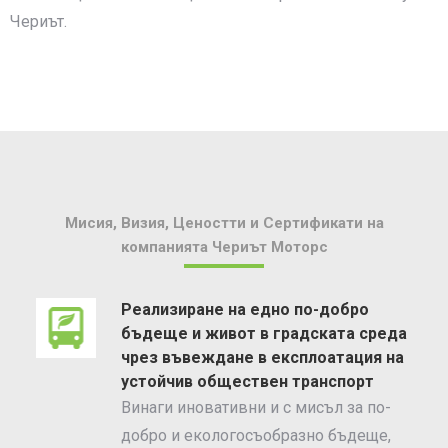
Чериът.
Мисия, Визия, Ценостти и Сертификати на
компанията Чериът Моторс
Реализиране на едно по-добро
бъдеще и живот в градската среда
чрез въвеждане в експлоатация на
устойчив обществен транспорт
Винаги иновативни и с мисъл за по-
добро и екологосъобразно бъдеще,