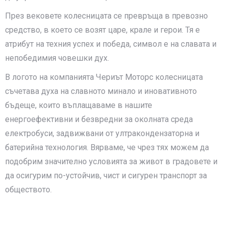
През вековете колесницата се превръща в превозно
средство, в което се возят царе, крале и герои. Тя е
атрибут на техния успех и победа, символ е на славата и
непобедимия човешки дух.
В логото на компанията Чериът Моторс колесницата
съчетава духа на славното минало и иновативното
бъдеще, които въплащаваме в нашите
енергоефективни и безвредни за околната среда
електробуси, задвижвани от ултракондензаторна и
батерийна технология. Вярваме, че чрез тях можем да
подобрим значително условията за живот в градовете и
да осигурим по-устойчив, чист и сигурен транспорт за
обществото.