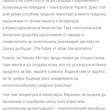
сферата на транспорта, за да създаде съвременната
колесница на победата – електробуса Чериът. Днес той
осигурява устойчив градски транспорт в много градове,
задвижван от иновативната и безвредна
ултракондензаторна технология. Така електрическите
превозни средства вдъхновени от заряда и
символиката на колесницата, реализират мечтата на
Цвика да бъдат: „The future of urban transportation.“
Екипът на Чериът Моторс продължава да осъществява
тази мечта и да създава нови, все по-усъвършенствани
продукти за Вас, нашите клиенти. Водени сме от идеята
за по-добро бъдеще чрез внедряване на
екологосъобразен градски транспорт.
Ние сме иноватори и визионери. Вярваме, че можем да
променим и подобрим света, като впрегнем
колесниците на настоящето – електрическите автобуси