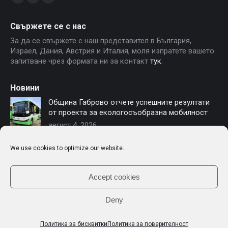
Linkedin
YouTube
Facebook
page
page
page
Свържете се с нас
opens
opens
opens
За да се свържете с наш представител в България,
in
in
in
Израел, Дания, Австрия и Италия, моля изпратете вашето
new
new
new
запитване чрез формата ни за контакт
тук
.
window
window
window
Новини
Община Габрово отчете успешните резултати
от проекта за екологосъобразна мобилност
август 4, 2026
София осигурява финансиране за нови
We use cookies to optimize our website.
електробуси – Чериът Моторс е част от
модернизацията на градския транспорт
юли 16, 2026
Accept cookies
Deny
© 2026 Chariot Motors
Политика за бисквитки
Политика за поверителност
Footer BG