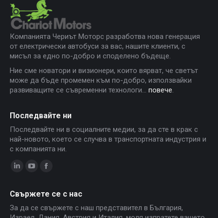
Компанията Чериът Моторс разработва нова генерация
от електрически автобуси за вас, нашите клиенти, с
мисъл за едно по-добро и споделено бъдеще.
Ние сме новатори и визионери, които вярват, че светът
може да бъде промемен към по-добро, използвайки
развиващите се съвременни технологи...
повече
.
Последвайте ни
Последвайте ни в социалните медии, за да сте в крак с
най-новото, което се случва в транспортната индустрия и
с компанията ни.
Linkedin
YouTube
Facebook
page
page
page
Свържете се с нас
opens
opens
opens
За да се свържете с наш представител в България,
in
in
in
Израел, Дания, Австрия и Италия, моля изпратете вашето