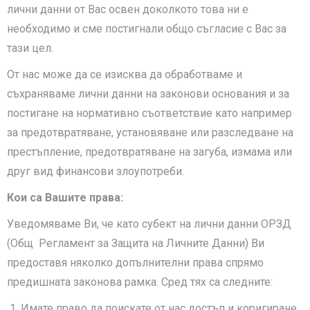
лични данни от Вас освен доколкото това ни е
необходимо и сме постигнали общо съгласие с Вас за
тази цел.
От нас може да се изисква да обработваме и
съхраняваме лични данни на законови основания и за
постигане на нормативно съответствие като например
за предотвратяване, установяване или разследване на
престъпление, предотвратяване на загуба, измама или
друг вид финансови злоупотреби.
Кои са Вашите права:
Уведомяваме Ви, че като субект на лични данни ОРЗД
(Общ Регламент за Защита на Личните Данни) Ви
предоставя няколко допълнителни права спрямо
предишната законова рамка. Сред тях са следните:
Имате право да поискате от нас достъп и коригиране