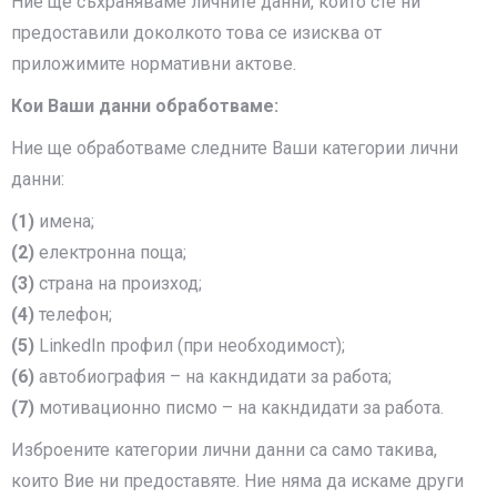
Ние ще съхраняваме личните данни, които сте ни
предоставили доколкото това се изисква от
приложимите нормативни актове.
Кои Ваши данни обработваме:
Ние ще обработваме следните Ваши категории лични
данни:
(1)
имена;
(2)
електронна поща;
(3)
страна на произход;
(4)
телефон;
(5)
LinkedIn профил (при необходимост);
(6)
автобиография – на какндидати за работа;
(7)
мотивационно писмо – на какндидати за работа.
Изброените категории лични данни са само такива,
които Вие ни предоставяте. Ние няма да искаме други