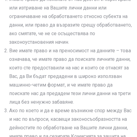
или изтриване на Вашите лични данни или
ограничаване на обработването относно субекта на
данни, или право да възразите срещу обработването,
ако смятате, че не се осъществява по
законоустановения начин.
Вие имате право и на преносимост на данните – това
означава, че имате право да поискате личните данни,
които сте предоставили на нас и които се отнасят за
Вас, да Ви бъдат предадени в широко използван
машинно-четим формат, и че имате право да
поискате нас да предадем тези лични данни на трети
лица без ненужно забавяне.
Ако по което и да е време възникне спор между Вас
и нас по въпроси, касаещи законосъобразността на
дейностите по обработване на Вашите лични данни,
имате право и да сезирате Комисията за защита на