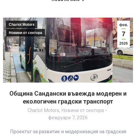
Chariot Motors
фев.
7
Новини от сектора
2026
Община Сандански въвежда модерен и
екологичен градски транспорт
Chariot Motors
,
Новини от сектора
февруари 7, 2026
Проектът за развитие и модернизация на градския