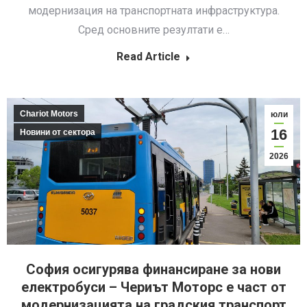
модернизация на транспортната инфраструктура.
Сред основните резултати е…
Read Article
Chariot Motors
юли
16
Новини от сектора
2026
София осигурява финансиране за нови
електробуси – Чериът Моторс е част от
модернизацията на градския транспорт