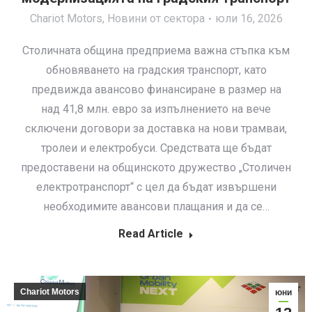
Chariot Motors
,
Новини от сектора
юли 16, 2026
Столичната община предприема важна стъпка към
обновяването на градския транспорт, като
предвижда авансово финансиране в размер на
над 41,8 млн. евро за изпълнението на вече
сключени договори за доставка на нови трамваи,
тролеи и електробуси. Средствата ще бъдат
предоставени на общинското дружество „Столичен
електротранспорт“ с цел да бъдат извършени
необходимите авансови плащания и да се…
Read Article
Chariot Motors
юни