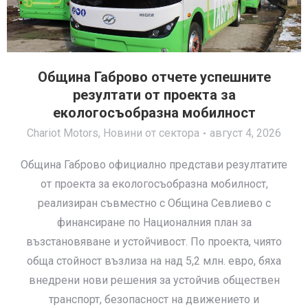
Община Габрово отчете успешните
резултати от проекта за
екологосъобразна мобилност
Chariot Motors
,
Новини от сектора
август 4, 2026
Община Габрово официално представи резултатите
от проекта за екологосъобразна мобилност,
реализиран съвместно с Община Севлиево с
финансиране по Националния план за
възстановяване и устойчивост. По проекта, чиято
обща стойност възлиза на над 5,2 млн. евро, бяха
внедрени нови решения за устойчив обществен
транспорт, безопасност на движението и