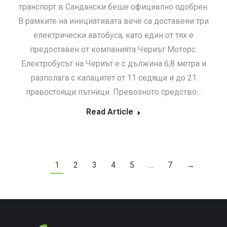
транспорт в Сандански беше официално одобрен.
В рамките на инициативата вече са доставени три
електрически автобуса, като един от тях е
предоставен от компанията Чериът Моторс.
Електробусът на Чериът е с дължина 6,8 метра и
разполага с капацитет от 11 седящи и до 21
правостоящи пътници. Превозното средство…
Read Article
1
2
3
4
5
…
7
→