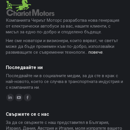
Компанията Чериът Моторс разработва нова генерация
от електрически автобуси за вас, нашите клиенти, с
мисъл за едно по-добро и споделено бъдеще.
Ние сме новатори и визионери, които вярват, че светът
може да бъде промемен към по-добро, използвайки
развиващите се съвременни технологи...
повече
.
Последвайте ни
Последвайте ни в социалните медии, за да сте в крак с
най-новото, което се случва в транспортната индустрия и
с компанията ни.
Linkedin
YouTube
Facebook
page
page
page
Свържете се с нас
opens
opens
opens
За да се свържете с наш представител в България,
in
in
in
Израел, Дания, Австрия и Италия, моля изпратете вашето