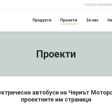
СЛЕДПРОДАЖБЕН
Продукти
Проекти
За нас
Н
Проекти
ектрически автобуси на Чериът Моторс 
проектните им страници