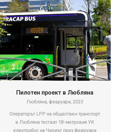
Пилотен проект в Любляна
Любляна, февруари, 2023
Операторът LPP на обществен транспорт
в Любляна тестват 18-метровия УК
електробус на Чериът през февруари