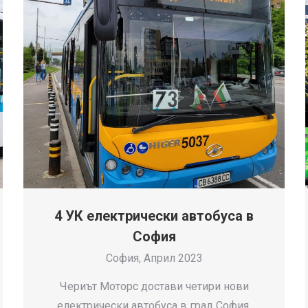
4 УК електрически автобуса в
София
София, Април 2023
Чериът Моторс достави четири нови
електрически автобуса в град София,