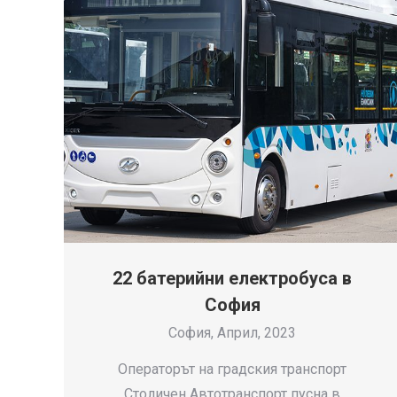
22 батерийни електробуса в
София
София, Април, 2023
Операторът на градския транспорт
Столичен Автотранспорт пусна в