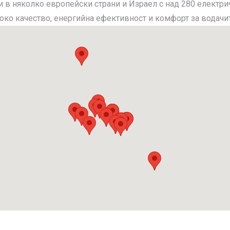
 в няколко европейски страни и Израел с над 280 електрич
око качество, енергийна ефективност и комфорт за водачит