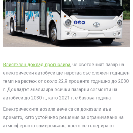
Влиятелен доклад прогнозира
, че световният пазар на
електрически автобуси ще нарства със сложен годишен
темп на растеж от около 22,9 процента годишно до 2030
г. Докладът анализира всички пазарни сегменти на
автобуси до 2030 г., като 2021 г. е базова година.
Електрическите возила вече са се доказали във
времето, като устойчиво решение за ограничаване на
атмосферното замърсяване, което се генерира от