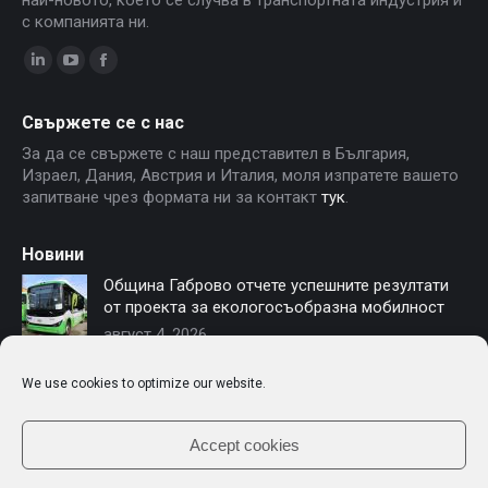
най-новото, което се случва в транспортната индустрия и
с компанията ни.
Linkedin
YouTube
Facebook
page
page
page
Свържете се с нас
opens
opens
opens
За да се свържете с наш представител в България,
in
in
in
Израел, Дания, Австрия и Италия, моля изпратете вашето
new
new
new
запитване чрез формата ни за контакт
тук
.
window
window
window
Новини
Община Габрово отчете успешните резултати
от проекта за екологосъобразна мобилност
август 4, 2026
София осигурява финансиране за нови
We use cookies to optimize our website.
електробуси – Чериът Моторс е част от
модернизацията на градския транспорт
юли 16, 2026
Accept cookies