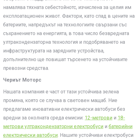
намалява тяхната себестойнотс, изчислена за целия им
експлоатационен живот. Фактори, като спад в цените на
батериите, напредъкът на технологиите свързани със
съхранението на енергията, в това число безвредната
ултракондензаторна технология и подобряването на
инфраструктурата на зарядните устройства,
допълнително ще повишат търсенето на устойчивите
превозни средства.
Чериът Моторс
Нашата компания е част от тази устойчива зелена
промяна, която се случва в световен мащаб. Ние
предлагаме иновативни електрически автобуси без
вредни за околната среда емисии:
12-метрови
и
18-
метрови ултракондензаторни електробуси
и
батерийни
електрически автобуси
. Нашите устойчиви електробуси