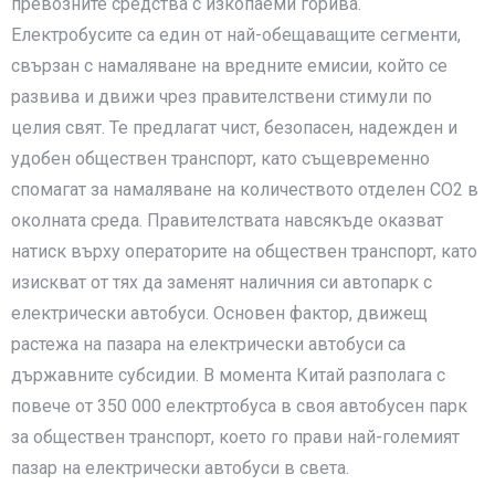
превозните средства с изкопаеми горива.
Електробусите са един от най-обещаващите сегменти,
свързан с намаляване на вредните емисии, който се
развива и движи чрез правителствени стимули по
целия свят. Те предлагат чист, безопасен, надежден и
удобен обществен транспорт, като същевременно
спомагат за намаляване на количеството отделен CO2 в
околната среда. Правителствата навсякъде оказват
натиск върху операторите на обществен транспорт, като
изискват от тях да заменят наличния си автопарк с
електрически автобуси. Основен фактор, движещ
растежа на пазара на електрически автобуси са
държавните субсидии. В момента Китай разполага с
повече от 350 000 електртобуса в своя автобусен парк
за обществен транспорт, което го прави най-големият
пазар на електрически автобуси в света.