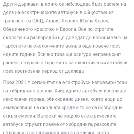
Други държави, в които се наблюдава бърз растеж на
дела на електрическите автобуси в обществения
транспорт са САЩ, Индия, Япония, Южна Корея,
Обединеното кралство и Европа. Все по-строгите
екологични разпоредби ще доведат до повишаване на
търсенето на екологичните возила още повече през
идните години. Всичко това ще осигури непрекъснат
растеж, свързан с търсенето на електрически автобуси
през прогнозния период от доклада.
През 2021 г. сегментът на електробуси изпревари този
на хибридните возила. Хибридните автобуси използват
изкопаеми горива, обикновено дизел, което води до
замърсяване на околната среда и те не са безвредни
откъм емисии. Въпреки че изцяло електрическите
автобуси струват повече от хибридните, разходите
свързани с поддръжката им са по-ниски, което