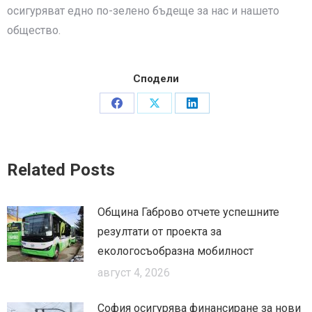
осигуряват едно по-зелено бъдеще за нас и нашето
общество.
Сподели
Share
Share
Share
on
on
on
Facebook
X
LinkedIn
Related Posts
Община Габрово отчете успешните
резултати от проекта за
екологосъобразна мобилност
август 4, 2026
София осигурява финансиране за нови