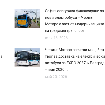
София осигурява финансиране за
нови електробуси – Чериът
Моторс е част от модернизацията
на градския транспорт
юли 16, 2026
Чериът Моторс спечели мащабен
на
търг за доставка на електрически
автобуси за EXPO 2027 в Белград
– май 2026 г.
май 20, 2026