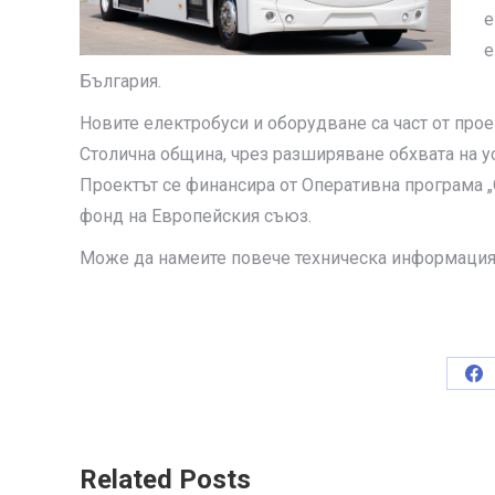
е
е
България.
Новите електробуси и оборудване са част от про
Столична община, чрез разширяване обхвата на ус
Проектът се финансира от Оперативна програма „
фонд на Европейския съюз.
Може да намеите повече техническа информация
Sh
on
Fa
Related Posts