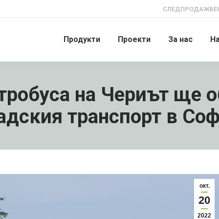
СЛЕДПРОДАЖБЕН
Продукти
Проекти
За нас
Н
тробуса на Чериът ще 
адския транспорт в Со
окт.
20
2022