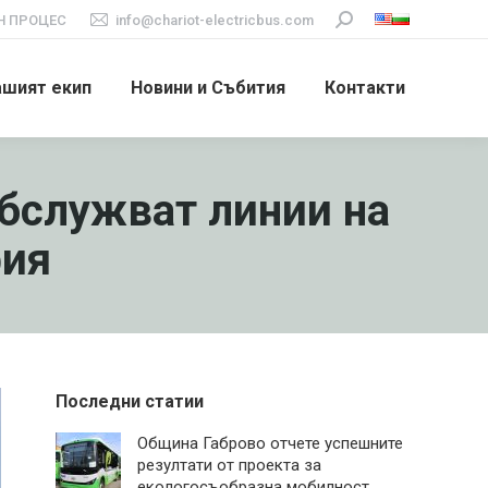
 ПРОЦЕС
info@chariot-electricbus.com
Search:
ашият екип
Новини и Събития
Контакти
обслужват линии на
фия
Последни статии
Община Габрово отчете успешните
резултати от проекта за
екологосъобразна мобилност