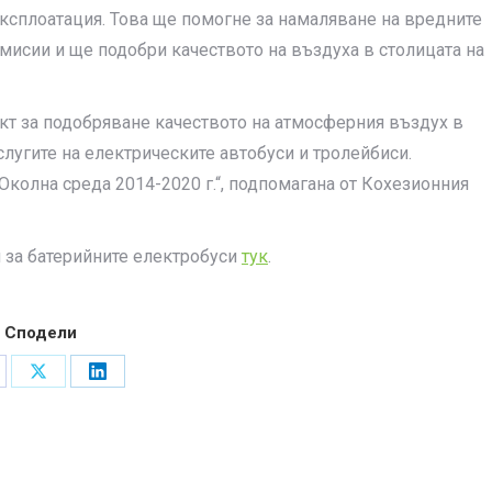
ксплоатация. Това ще помогне за намаляване на вредните
мисии и ще подобри качеството на въздуха в столицата на
ект за подобряване качеството на атмосферния въздух в
лугите на електрическите автобуси и тролейбиси.
Околна среда 2014-2020 г.“, подпомагана от Кохезионния
 за батерийните електробуси
тук
.
Сподели
are
Share
Share
on
on
cebook
X
LinkedIn