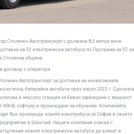
тор Столичен Автотранспорт с дължина 8,5 метра вече
 доставка на 52 електрически автобуса по Програма на ЕС за
в Столична община.
и договор с операторa
толичен Автотранспорт за доставка на иновативните,
кологични, батерийни автобуси през април 2022 г. Сделката
ключва и няколко станции за бавно зареждане с мощност
т 40kW, софтуер и провеждане на обучение. Компанията
iger Bus произведе новите електробуси за София в своето
редприятие в Шангхай. Нашата компания очаква с
етърпение новите електрически автобуси да влязат в