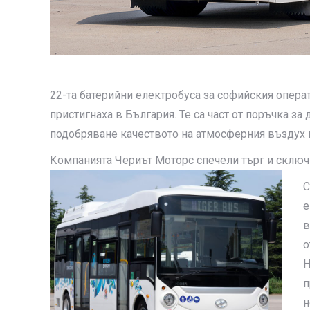
22-та батерийни електробуса за софийския опера
пристигнаха в България. Те са част от поръчка за
подобряване качеството на атмосферния въздух 
Компанията Чериът Моторс спечели търг и сключ
С
е
в
о
H
п
н