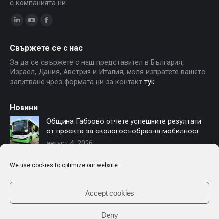
с компанията ни.
Linkedin
YouTube
Facebook
page
page
page
Свържете се с нас
opens
opens
opens
За да се свържете с наш представител в България,
in
in
in
Израел, Дания, Австрия и Италия, моля изпратете вашето
new
new
new
запитване чрез формата ни за контакт
тук
.
window
window
window
Новини
Община Габрово отчете успешните резултати
от проекта за екологосъобразна мобилност
август 4, 2026
София осигурява финансиране за нови
We use cookies to optimize our website.
електробуси – Чериът Моторс е част от
модернизацията на градския транспорт
юли 16, 2026
Accept cookies
Deny