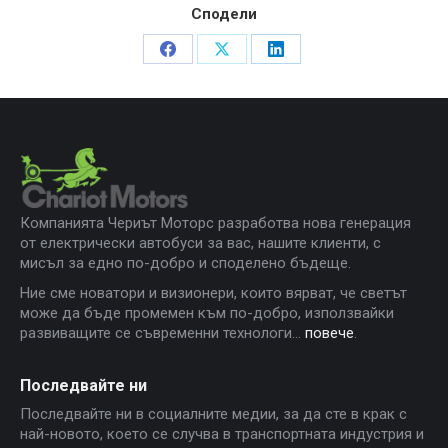
Сподели
Share
Share
Share
on
on
on
Facebook
X
LinkedIn
Компанията Чериът Моторс разработва нова генерация
от електрически автобуси за вас, нашите клиенти, с
мисъл за едно по-добро и споделено бъдеще.
Ние сме новатори и визионери, които вярват, че светът
може да бъде промемен към по-добро, използвайки
развиващите се съвременни технологи...
повече
.
Последвайте ни
Последвайте ни в социалните медии, за да сте в крак с
най-новото, което се случва в транспортната индустрия и