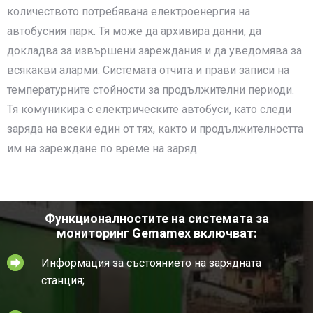
количеството потребявана електроенергия на
автобусния парк. Тя може да архивира данни, да
докладва за извършени зареждания и да уведомява за
всякакви аларми. Системата отчита и прави записи на
температурните стойности за продължителни периоди.
Тя комуникира с електрическите автобуси, като следи
заряда на всеки един от тях, както и продължителността
им на зареждане по време на заряд.
Функционалностите на системата за
мониторинг Gemamex включват:
Информация за състоянието на зарядната
станция;