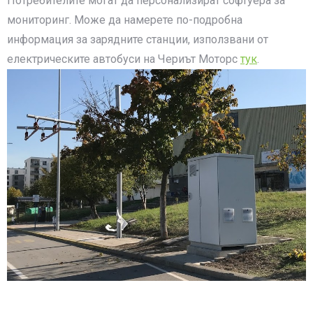
Потребителите могат да персонализират софтуера за
мониторинг. Може да намерете по-подробна
информация за зарядните станции, използвани от
електрическите автобуси на Чериът Моторс
тук
.