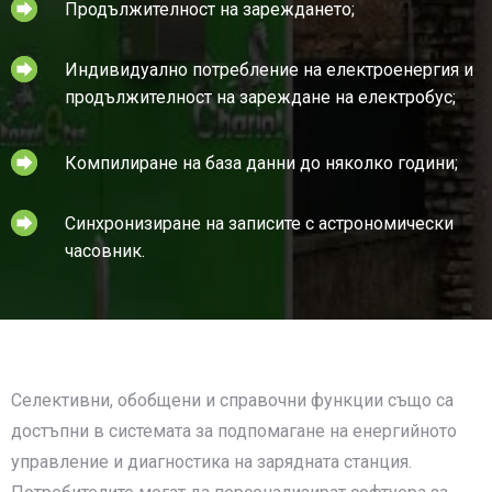
Продължителност на зареждането;
Индивидуално потребление на електроенергия и
продължителност на зареждане на електробус;
Компилиране на база данни до няколко години;
Синхронизиране на записите с астрономически
часовник.
Селективни, обобщени и справочни функции също са
достъпни в системата за подпомагане на енергийното
управление и диагностика на зарядната станция.