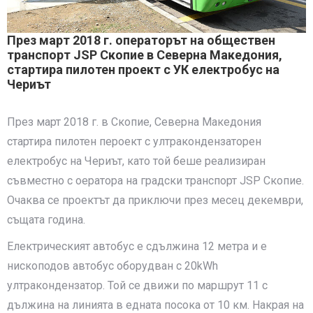
През март 2018 г. операторът на обществен
транспорт JSP Скопие в Северна Македония,
стартира пилотен проект с УК електробус на
Чериът
През март 2018 г. в Скопие, Северна Македония
стартира пилотен пероект с ултракондензаторен
електробус на Чериът, като той беше реализиран
съвместно с оератора на градски транспорт JSP Скопие.
Очаква се проектът да приключи през месец декември,
същата година.
Електрическият автобус е сдължина 12 метра и е
нископодов автобус оборудван с 20kWh
ултракондензатор. Той се движи по маршрут 11 с
дължина на линията в едната посока от 10 км. Накрая на