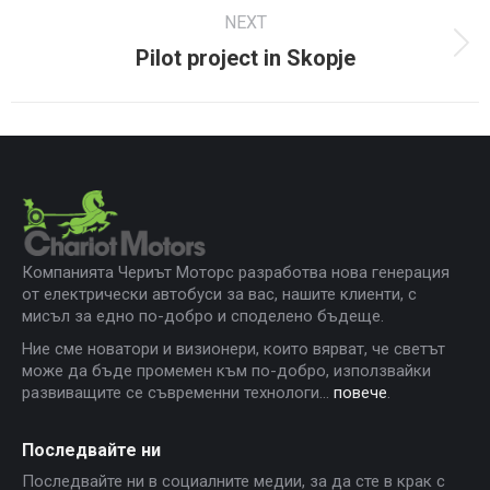
NEXT
Pilot project in Skopje
Next
project:
Компанията Чериът Моторс разработва нова генерация
от електрически автобуси за вас, нашите клиенти, с
мисъл за едно по-добро и споделено бъдеще.
Ние сме новатори и визионери, които вярват, че светът
може да бъде промемен към по-добро, използвайки
развиващите се съвременни технологи...
повече
.
Последвайте ни
Последвайте ни в социалните медии, за да сте в крак с