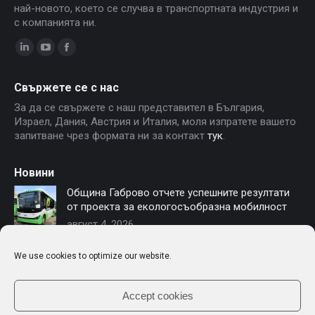
най-новото, което се случва в транспортната индустрия и
с компанията ни.
Linkedin
YouTube
Facebook
page
page
page
Свържете се с нас
opens
opens
opens
За да се свържете с наш представител в България,
in
in
in
Израел, Дания, Австрия и Италия, моля изпратете вашето
new
new
new
запитване чрез формата ни за контакт
тук
.
window
window
window
Новини
Община Габрово отчете успешните резултати
от проекта за екологосъобразна мобилност
август 4, 2026
София осигурява финансиране за нови
We use cookies to optimize our website.
електробуси – Чериът Моторс е част от
модернизацията на градския транспорт
юли 16, 2026
Accept cookies