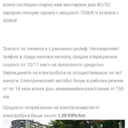
всяка последна спирка има монтирани две AC/DC
зарядни станции: едната с мощност 120kW и втората с
450kW.
Трасето по линията е с равнинен релеф. Натовареният
трафик в града наложи ниската, средна операционна
скорост от 10/11 км/ч на превозното средство.
Зареждането на електробуса се осъществяваше за пет
минути. Електрическият автобус беше в работен режим
от по 14 часа всеки ден, изминавайки разстояние от 150
км.
Средното потребление на електроенергия от
електробуса беше около
1,08 KWh/km.