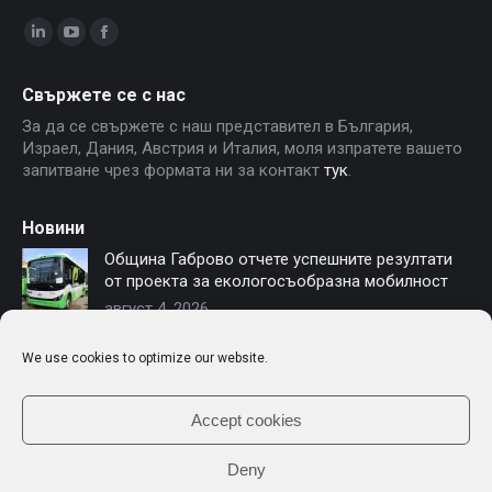
Linkedin
YouTube
Facebook
page
page
page
Свържете се с нас
opens
opens
opens
За да се свържете с наш представител в България,
in
in
in
Израел, Дания, Австрия и Италия, моля изпратете вашето
new
new
new
запитване чрез формата ни за контакт
тук
.
window
window
window
Новини
Община Габрово отчете успешните резултати
от проекта за екологосъобразна мобилност
август 4, 2026
София осигурява финансиране за нови
We use cookies to optimize our website.
електробуси – Чериът Моторс е част от
модернизацията на градския транспорт
юли 16, 2026
Accept cookies
Deny