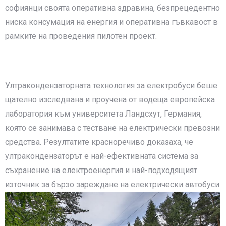
софиянци своята оперативна здравина, безпрецедентно
ниска консумация на енергия и оперативна гъвкавост в
рамките на проведения пилотен проект.
Ултракондензаторната технология за електробуси беше
щателно изследвана и проучена от водеща европейска
лаборатория към университета Ландсхут, Германия,
която се занимава с тестване на електрически превозни
средства. Резултатите красноречиво доказаха, че
ултракондензаторът е най-ефективната система за
съхранение на електроенергия и най-подходящият
източник за бързо зареждане на електрически автобуси.