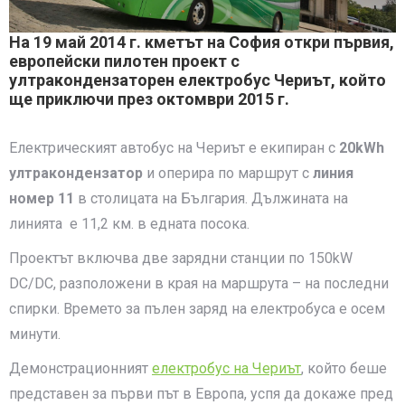
На 19 май 2014 г. кметът на София откри първия,
европейски пилотен проект с
ултракондензаторен електробус Чериът, който
ще приключи през октомври 2015 г.
Електрическият автобус на Чериът е екипиран с
20kWh
ултракондензатор
и оперира по маршрут с
линия
номер 11
в столицата на България. Дължината на
линията е 11,2 км. в едната посока.
Проектът включва две зарядни станции по 150kW
DC/DC, разположени в края на маршрута – на последни
спирки. Времето за пълен заряд на електробуса е осем
минути.
Демонстрационният
електробус на Чериът
, който беше
представен за първи път в Европа, успя да докаже пред