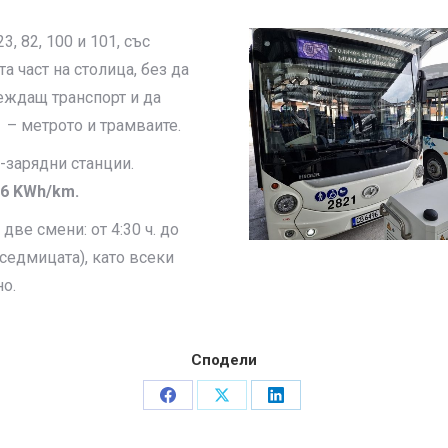
, 82, 100 и 101, със
а част на столица, без да
еждащ транспорт и да
 – метрото и трамваите.
-зарядни станции.
,6 KWh/km.
ве смени: от 4:30 ч. до
 в седмицата), като всеки
о.
Сподели
Share
Share
Share
on
on
on