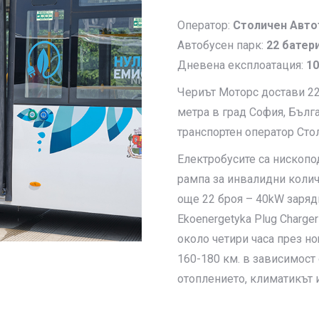
Оператор:
Столичен Авто
Автобусен парк:
22 батер
Дневена експлоатация:
10
Чериът Моторс достави 22
метра в град София, Бълга
транспортен оператор Сто
Електробусите са нископ
рампа за инвалидни коли
още 22 броя – 40kW заряд
Ekoenergetyka Plug Charge
около четири часа през но
160-180 км. в зависимост
отоплението, климатикът 