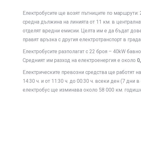
Електробусите ще возят пътниците по маршрути: 23
средна дължина на линията от 11 км. в централнат
отделят вредни емисии. Целта им е да бъдат дов
правят връзка с другия електротранспорт в града
Електробусите разполагат с 22 броя – 40kW бавно
Средният им разход на електроенергия е около
0
Електрическите превозни средства ще работят на д
14:30 ч. и от 11:30 ч. до 00:30 ч. всеки ден (7 дни
електробус ще изминава около 58 000 км. годишн