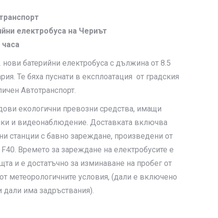
транспорт
ийни електробуса на Чериът
 часа
 нови батерийни електробуса с дължина от 8.5
рия. Те бяха пуснати в експлоатация от градския
личен Автотранспорт.
одови екологични превозни средства, имащи
чки и видеонаблюдение. Доставката включва
ни станции с бавно зареждане, произведени от
r F40. Времето за зареждане на електробусите е
щта и е достатъчно за изминаване на пробег от
 от метеорологичните условия, (дали е включено
и дали има задръствания).