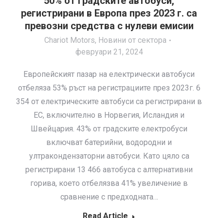
50% от градските автобуси,
регистрирани в Европа през 2023 г. са
превозни средства с нулеви емисии
Chariot Motors
,
Новини от сектора
февруари 21, 2024
Европейският пазар на електрически автобуси
отбеляза 53% ръст на регистрациите през 2023г. 6
354 от електрическите автобуси са регистрирани в
ЕС, включително в Норвегия, Исландия и
Швейцария. 43% от градските електробуси
включват батерийни, водородни и
ултракондензаторни автобуси. Като цяло са
регистрирани 13 466 автобуса с алтернативни
горива, което отбелязва 41% увеличение в
сравнение с предходната…
Read Article