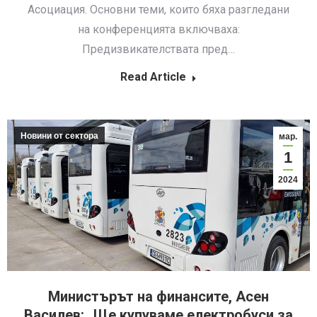
Асоциация. Основни теми, които бяха разгледани
на конференцията включваха:
Предизвикателствата пред…
Read Article
Новини от сектора
мар.
1
2024
Министърът на финансите, Асен
Василев: „Ще купуваме електробуси за