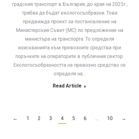
градския транспорт в България, до края на 2025г.,
трябва да бъдат екологосъобразни. Това
предвижда проект за постановление на
Министерския Съвет (МС) по предложение на
министъра на транспорта. То определя
изискванията към превозните средства при
поръчките на операторите в публичния сектор.
Екологосъобразността на превозно средство се
определя на…
Read Article
←
1
2
3
4
5
6
…
10
→