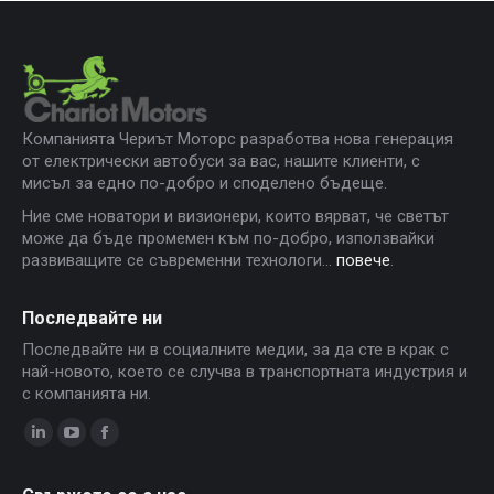
Компанията Чериът Моторс разработва нова генерация
от електрически автобуси за вас, нашите клиенти, с
мисъл за едно по-добро и споделено бъдеще.
Ние сме новатори и визионери, които вярват, че светът
може да бъде промемен към по-добро, използвайки
развиващите се съвременни технологи...
повече
.
Последвайте ни
Последвайте ни в социалните медии, за да сте в крак с
най-новото, което се случва в транспортната индустрия и
с компанията ни.
Linkedin
YouTube
Facebook
page
page
page