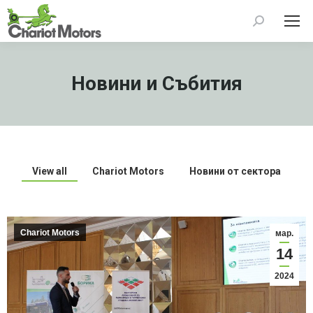
Search:
Новини и Събития
View all
Chariot Motors
Новини от сектора
Chariot Motors
мар.
14
2024