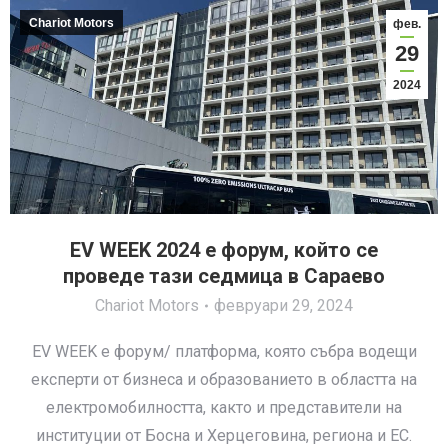
Chariot Motors
фев.
29
2024
EV WEEK 2024 е форум, който се
проведе тази седмица в Сараево
Chariot Motors
февруари 29, 2024
EV WEEK е форум/ платформа, която събра водещи
експерти от бизнеса и образованието в областта на
електромобилността, както и представители на
институции от Босна и Херцеговина, региона и ЕС.