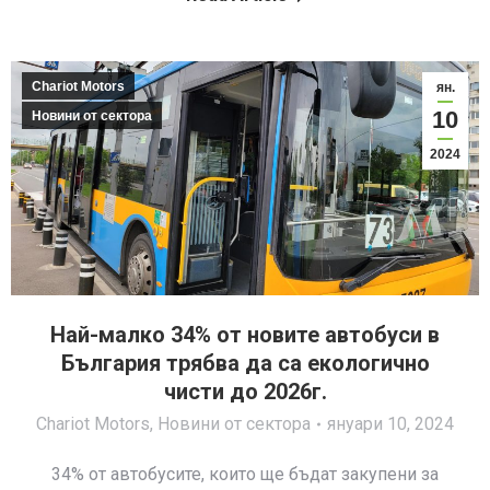
Chariot Motors
ян.
10
Новини от сектора
2024
Най-малко 34% от новите автобуси в
България трябва да са екoлогично
чисти до 2026г.
Chariot Motors
,
Новини от сектора
януари 10, 2024
34% от автобусите, които ще бъдат закупени за