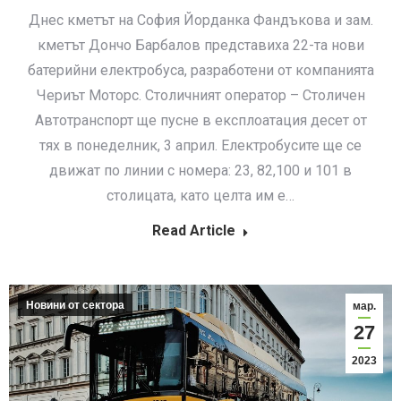
Днес кметът на София Йорданка Фандъкова и зам.
кметът Дончо Барбалов представиха 22-та нови
батерийни електробуса, разработени от компанията
Чериът Моторс. Столичният оператор – Столичен
Автотранспорт ще пусне в експлоатация десет от
тях в понеделник, 3 април. Електробусите ще се
движат по линии с номера: 23, 82,100 и 101 в
столицата, като целта им е…
Read Article
Новини от сектора
мар.
27
2023