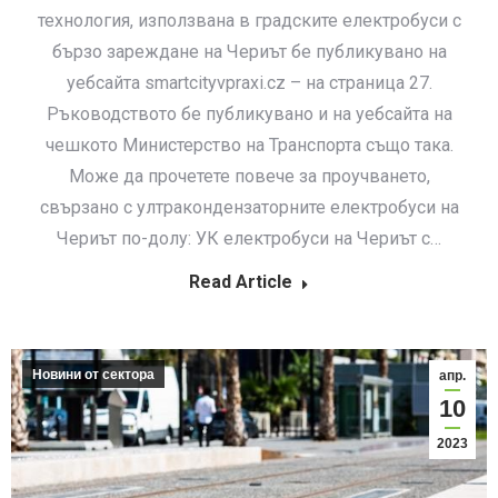
технология, използвана в градските електробуси с
бързо зареждане на Чериът бе публикувано на
уебсайта smartcityvpraxi.cz – на страница 27.
Ръководството бе публикувано и на уебсайта на
чешкото Министерство на Транспорта също така.
Може да прочетете повече за проучването,
свързано с ултракондензаторните електробуси на
Чериът по-долу: УК електробуси на Чериът с…
Read Article
Новини от сектора
апр.
10
2023