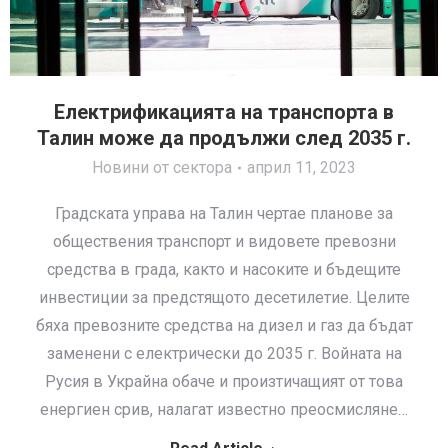
Електрификацията на транспорта в
Талин може да продължи след 2035 г.
Новини от сектора
април 11, 2023
Градската управа на Талин чертае планове за
обществения транспорт и видовете превозни
средства в града, както и насоките и бъдещите
инвестиции за предстящото десетилетие. Целите
бяха превозните средства на дизел и газ да бъдат
заменени с електрически до 2035 г. Войната на
Русия в Украйна обаче и произтичащият от това
енергиен срив, налагат известно преосмисляне…