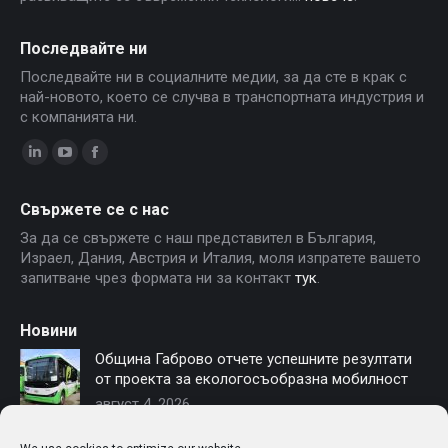
Последвайте ни
Последвайте ни в социалните медии, за да сте в крак с
най-новото, което се случва в транспортната индустрия и
с компанията ни.
Linkedin
YouTube
Facebook
page
page
page
Свържете се с нас
opens
opens
opens
За да се свържете с наш представител в България,
in
in
in
Израел, Дания, Австрия и Италия, моля изпратете вашето
new
new
new
запитване чрез формата ни за контакт
тук
.
window
window
window
Новини
Община Габрово отчете успешните резултати
от проекта за екологосъобразна мобилност
август 4, 2026
София осигурява финансиране за нови