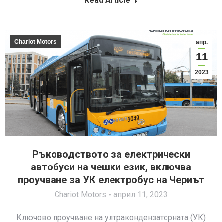
Read Article
Chariot Motors
апр.
11
2023
Ръководството за електрически
автобуси на чешки език, включва
проучване за УК електробус на Чериът
Chariot Motors
април 11, 2023
Ключово проучване на ултракондензаторната (УК)