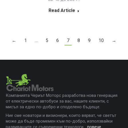
Read Article
←
1
…
5
6
7
8
9
10
→
Компанията Чериът Моторс разработва нова генерация
от електрически автобуси за вас, нашите клиенти, с
мисъл за едно по-добро и споделено бъдеще.
Ние сме новатори и визионери, които вярват, че светът
може да бъде промемен към по-добро, използвайки
развиващите се съвременни технологи...
повече
.