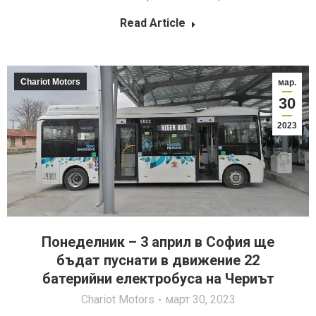
Read Article
Chariot Motors
мар.
30
2023
Понеделник – 3 април в София ще
бъдат пуснати в движение 22
батерийни електробуса на Чериът
Chariot Motors
март 30, 2023